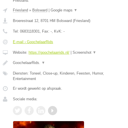
Friesland.
Friesland
»
Bolsward
|
Google maps
▼
Broerestraat 12
,
8701 HM
Bolsward
(
Friesland
)
Tel:
0683118301
, Fax:
-
, KvK:
-
E-mail › GoochelaarRids
Website:
https://goochelaarrids.nl/
|
Screenshot
▼
GoochelaarRids.
▼
Diensten: Toneel, Close-up, Kinderen, Feesten, Humor,
Entertainment
Er wordt gewerkt op afspraak.
Sociale media: