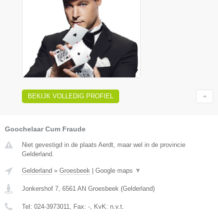
BEKIJK VOLLEDIG PROFIEL
Goochelaar Cum Fraude
Niet gevestigd in de plaats Aerdt, maar wel in de provincie
Gelderland.
Gelderland
»
Groesbeek
|
Google maps
▼
Jonkershof 7
,
6561 AN
Groesbeek
(
Gelderland
)
Tel:
024-3973011
, Fax:
-
, KvK:
n.v.t.