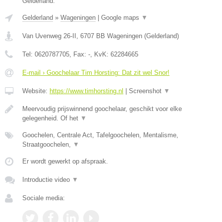
Gelderland.
Gelderland
»
Wageningen
|
Google maps
▼
Van Uvenweg 26-II
,
6707 BB
Wageningen
(
Gelderland
)
Tel:
0620787705
, Fax:
-
, KvK:
62284665
E-mail › Goochelaar Tim Horsting: Dat zit wel Snor!
Website:
https://www.timhorsting.nl
|
Screenshot
▼
Meervoudig prijswinnend goochelaar, geschikt voor elke
gelegenheid. Of het
▼
Goochelen, Centrale Act, Tafelgoochelen, Mentalisme,
Straatgoochelen,
▼
Er wordt gewerkt op afspraak.
Introductie video
▼
Sociale media: