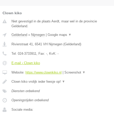
Clown kiko
Niet gevestigd in de plaats Aerdt, maar wel in de provincie
Gelderland.
Gelderland
»
Nijmegen
|
Google maps
▼
Rivierstraat 41
,
6541 VH
Nijmegen
(
Gelderland
)
Tel:
024-3733911
, Fax:
-
, KvK:
-
E-mail › Clown kiko
Website:
https://www.clownkiko.nl
|
Screenshot
▼
Clown kiko vrolijk ieder feesje op!
▼
Diensten onbekend
Openingstijden onbekend
Sociale media: