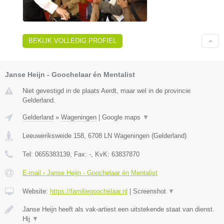
BEKIJK VOLLEDIG PROFIEL
Janse Heijn - Goochelaar én Mentalist
Niet gevestigd in de plaats Aerdt, maar wel in de provincie
Gelderland.
Gelderland
»
Wageningen
|
Google maps
▼
Leeuweriksweide 158
,
6708 LN
Wageningen
(
Gelderland
)
Tel:
0655383139
, Fax:
-
, KvK:
63837870
E-mail › Janse Heijn - Goochelaar én Mentalist
Website:
https://familiegoochelaar.nl
|
Screenshot
▼
Janse Heijn heeft als vak-artiest een uitstekende staat van dienst.
Hij
▼