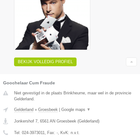
BEKIJK VOLLEDIG PROFIEL
Goochelaar Cum Fraude
Niet gevestigd in de plaats Brinkheurne, maar wel in de provincie
Gelderland.
Gelderland
»
Groesbeek
|
Google maps
▼
Jonkershof 7
,
6561 AN
Groesbeek
(
Gelderland
)
Tel:
024-3973011
, Fax:
-
, KvK:
n.v.t.