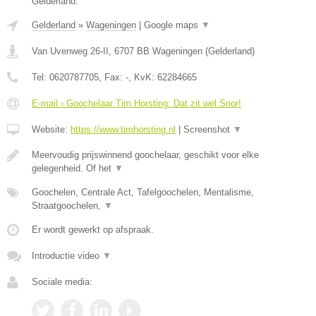
Gelderland.
Gelderland
»
Wageningen
|
Google maps
▼
Van Uvenweg 26-II
,
6707 BB
Wageningen
(
Gelderland
)
Tel:
0620787705
, Fax:
-
, KvK:
62284665
E-mail › Goochelaar Tim Horsting: Dat zit wel Snor!
Website:
https://www.timhorsting.nl
|
Screenshot
▼
Meervoudig prijswinnend goochelaar, geschikt voor elke
gelegenheid. Of het
▼
Goochelen, Centrale Act, Tafelgoochelen, Mentalisme,
Straatgoochelen,
▼
Er wordt gewerkt op afspraak.
Introductie video
▼
Sociale media: