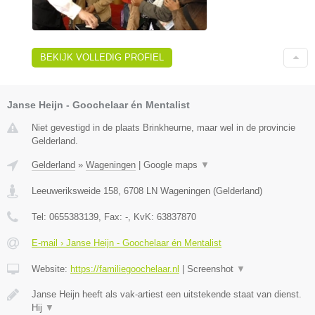
BEKIJK VOLLEDIG PROFIEL
Janse Heijn - Goochelaar én Mentalist
Niet gevestigd in de plaats Brinkheurne, maar wel in de provincie
Gelderland.
Gelderland
»
Wageningen
|
Google maps
▼
Leeuweriksweide 158
,
6708 LN
Wageningen
(
Gelderland
)
Tel:
0655383139
, Fax:
-
, KvK:
63837870
E-mail › Janse Heijn - Goochelaar én Mentalist
Website:
https://familiegoochelaar.nl
|
Screenshot
▼
Janse Heijn heeft als vak-artiest een uitstekende staat van dienst.
Hij
▼