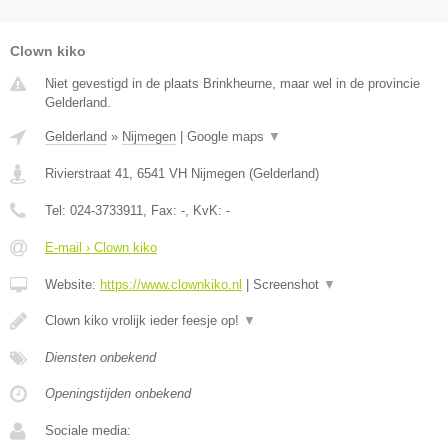
Clown kiko
Niet gevestigd in de plaats Brinkheurne, maar wel in de provincie
Gelderland.
Gelderland
»
Nijmegen
|
Google maps
▼
Rivierstraat 41
,
6541 VH
Nijmegen
(
Gelderland
)
Tel:
024-3733911
, Fax:
-
, KvK:
-
E-mail › Clown kiko
Website:
https://www.clownkiko.nl
|
Screenshot
▼
Clown kiko vrolijk ieder feesje op!
▼
Diensten onbekend
Openingstijden onbekend
Sociale media: