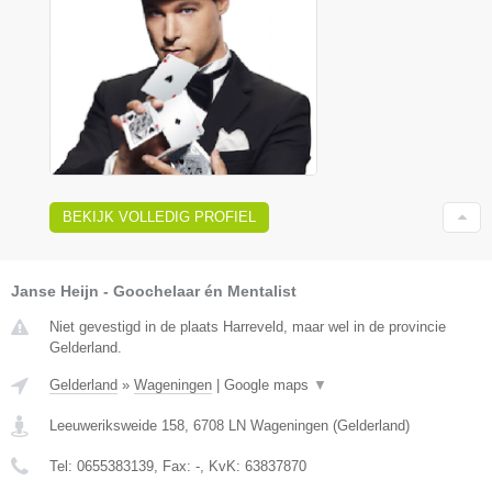
BEKIJK VOLLEDIG PROFIEL
Janse Heijn - Goochelaar én Mentalist
Niet gevestigd in de plaats Harreveld, maar wel in de provincie
Gelderland.
Gelderland
»
Wageningen
|
Google maps
▼
Leeuweriksweide 158
,
6708 LN
Wageningen
(
Gelderland
)
Tel:
0655383139
, Fax:
-
, KvK:
63837870