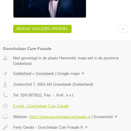
BEKIJK VOLLEDIG PROFIEL
Goochelaar Cum Fraude
Niet gevestigd in de plaats Harreveld, maar wel in de provincie
Gelderland.
Gelderland
»
Groesbeek
|
Google maps
▼
Jonkershof 7
,
6561 AN
Groesbeek
(
Gelderland
)
Tel:
024-3973011
, Fax:
-
, KvK:
n.v.t.
E-mail › Goochelaar Cum Fraude
Website:
https://www.goochelaarcumfraude.nl
|
Screenshot
▼
Ferry Gerats - Goochelaar Cum Fraude ®
▼