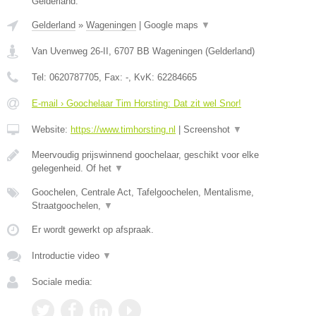
Gelderland.
Gelderland
»
Wageningen
|
Google maps
▼
Van Uvenweg 26-II
,
6707 BB
Wageningen
(
Gelderland
)
Tel:
0620787705
, Fax:
-
, KvK:
62284665
E-mail › Goochelaar Tim Horsting: Dat zit wel Snor!
Website:
https://www.timhorsting.nl
|
Screenshot
▼
Meervoudig prijswinnend goochelaar, geschikt voor elke
gelegenheid. Of het
▼
Goochelen, Centrale Act, Tafelgoochelen, Mentalisme,
Straatgoochelen,
▼
Er wordt gewerkt op afspraak.
Introductie video
▼
Sociale media: