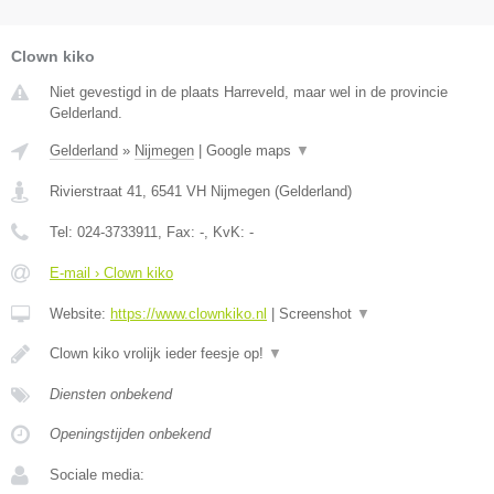
Clown kiko
Niet gevestigd in de plaats Harreveld, maar wel in de provincie
Gelderland.
Gelderland
»
Nijmegen
|
Google maps
▼
Rivierstraat 41
,
6541 VH
Nijmegen
(
Gelderland
)
Tel:
024-3733911
, Fax:
-
, KvK:
-
E-mail › Clown kiko
Website:
https://www.clownkiko.nl
|
Screenshot
▼
Clown kiko vrolijk ieder feesje op!
▼
Diensten onbekend
Openingstijden onbekend
Sociale media: