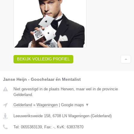
BEKIJK VOLLEDIG PROFIEL
Janse Heijn - Goochelaar én Mentalist
Niet gevestigd in de plaats Herwen, maar wel in de provincie
Gelderland.
Gelderland
»
Wageningen
|
Google maps
▼
Leeuweriksweide 158
,
6708 LN
Wageningen
(
Gelderland
)
Tel:
0655383139
, Fax:
-
, KvK:
63837870