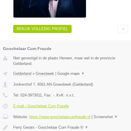
BEKIJK VOLLEDIG PROFIEL
Goochelaar Cum Fraude
Niet gevestigd in de plaats Herwen, maar wel in de provincie
Gelderland.
Gelderland
»
Groesbeek
|
Google maps
▼
Jonkershof 7
,
6561 AN
Groesbeek
(
Gelderland
)
Tel:
024-3973011
, Fax:
-
, KvK:
n.v.t.
E-mail › Goochelaar Cum Fraude
Website:
https://www.goochelaarcumfraude.nl
|
Screenshot
▼
Ferry Gerats - Goochelaar Cum Fraude ®
▼