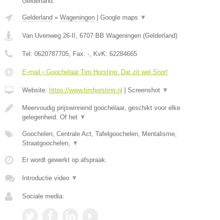
Gelderland.
Gelderland
»
Wageningen
|
Google maps
▼
Van Uvenweg 26-II
,
6707 BB
Wageningen
(
Gelderland
)
Tel:
0620787705
, Fax:
-
, KvK:
62284665
E-mail › Goochelaar Tim Horsting: Dat zit wel Snor!
Website:
https://www.timhorsting.nl
|
Screenshot
▼
Meervoudig prijswinnend goochelaar, geschikt voor elke
gelegenheid. Of het
▼
Goochelen, Centrale Act, Tafelgoochelen, Mentalisme,
Straatgoochelen,
▼
Er wordt gewerkt op afspraak.
Introductie video
▼
Sociale media: