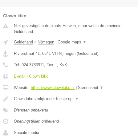
Clown kiko
Niet gevestigd in de plaats Herwen, maar wel in de provincie
Gelderland.
Gelderland
»
Nijmegen
|
Google maps
▼
Rivierstraat 41
,
6541 VH
Nijmegen
(
Gelderland
)
Tel:
024-3733911
, Fax:
-
, KvK:
-
E-mail › Clown kiko
Website:
https://www.clownkiko.nl
|
Screenshot
▼
Clown kiko vrolijk ieder feesje op!
▼
Diensten onbekend
Openingstijden onbekend
Sociale media: