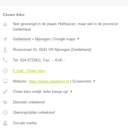
Clown kiko
Niet gevestigd in de plaats Holthuizen, maar wel in de provincie
Gelderland.
Gelderland
»
Nijmegen
|
Google maps
▼
Rivierstraat 41
,
6541 VH
Nijmegen
(
Gelderland
)
Tel:
024-3733911
, Fax:
-
, KvK:
-
E-mail › Clown kiko
Website:
https://www.clownkiko.nl
|
Screenshot
▼
Clown kiko vrolijk ieder feesje op!
▼
Diensten onbekend
Openingstijden onbekend
Sociale media: