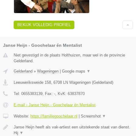
BEKIJK VOLLEDIG PROFIEL
Janse Heijn - Goochelaar én Mentalist
Niet gevestigd in de plaats Holthuizen, maar wel in de provincie
Gelderland.
Gelderland
»
Wageningen
|
Google maps
▼
Leeuweriksweide 158
,
6708 LN
Wageningen
(
Gelderland
)
Tel:
0655383139
, Fax:
-
, KvK:
63837870
E-mail › Janse Heijn - Goochelaar én Mentalist
Website:
https://familiegoochelaar.nl
|
Screenshot
▼
Janse Heijn heeft als vak-artiest een uitstekende staat van dienst.
Hij
▼