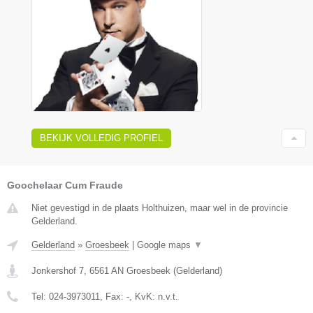
BEKIJK VOLLEDIG PROFIEL
Goochelaar Cum Fraude
Niet gevestigd in de plaats Holthuizen, maar wel in de provincie
Gelderland.
Gelderland
»
Groesbeek
|
Google maps
▼
Jonkershof 7
,
6561 AN
Groesbeek
(
Gelderland
)
Tel:
024-3973011
, Fax:
-
, KvK:
n.v.t.