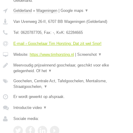
Gelderland.
Gelderland
»
Wageningen
|
Google maps
▼
Van Uvenweg 26-II
,
6707 BB
Wageningen
(
Gelderland
)
Tel:
0620787705
, Fax:
-
, KvK:
62284665
E-mail › Goochelaar Tim Horsting: Dat zit wel Snor!
Website:
https://www.timhorsting.nl
|
Screenshot
▼
Meervoudig prijswinnend goochelaar, geschikt voor elke
gelegenheid. Of het
▼
Goochelen, Centrale Act, Tafelgoochelen, Mentalisme,
Straatgoochelen,
▼
Er wordt gewerkt op afspraak.
Introductie video
▼
Sociale media: