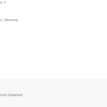
ot
▼
ct, Workshop
vincie Gelderland.