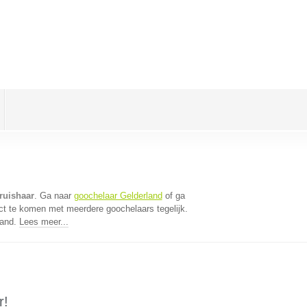
ruishaar
. Ga naar
goochelaar Gelderland
of ga
ct te komen met meerdere goochelaars tegelijk.
land.
Lees meer...
r!