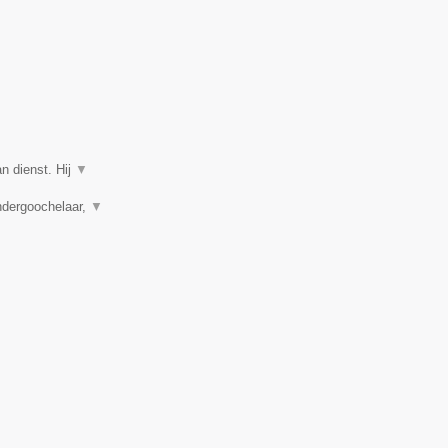
n dienst. Hij
▼
ndergoochelaar,
▼