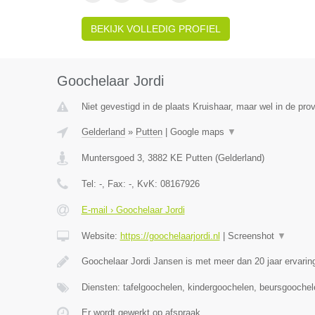
BEKIJK VOLLEDIG PROFIEL
Goochelaar Jordi
Niet gevestigd in de plaats Kruishaar, maar wel in de pro
Gelderland
»
Putten
|
Google maps
▼
Muntersgoed 3
,
3882 KE
Putten
(
Gelderland
)
Tel:
-
, Fax:
-
, KvK:
08167926
E-mail › Goochelaar Jordi
Website:
https://goochelaarjordi.nl
|
Screenshot
▼
Goochelaar Jordi Jansen is met meer dan 20 jaar ervari
Diensten: tafelgoochelen, kindergoochelen, beursgoochel
Er wordt gewerkt op afspraak.