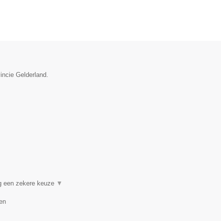
vincie Gelderland.
ng een zekere keuze
▼
en