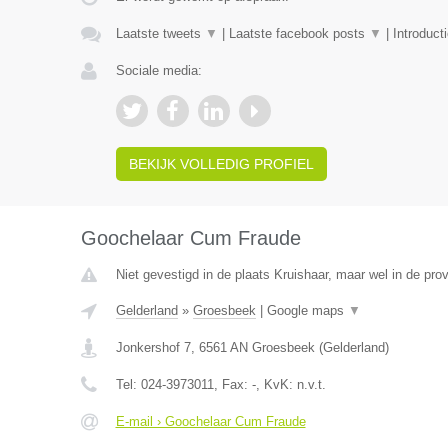
Laatste tweets
▼
|
Laatste facebook posts
▼
|
Introduct
Sociale media:
BEKIJK VOLLEDIG PROFIEL
Goochelaar Cum Fraude
Niet gevestigd in de plaats Kruishaar, maar wel in de pro
Gelderland
»
Groesbeek
|
Google maps
▼
Jonkershof 7
,
6561 AN
Groesbeek
(
Gelderland
)
Tel:
024-3973011
, Fax:
-
, KvK:
n.v.t.
E-mail › Goochelaar Cum Fraude