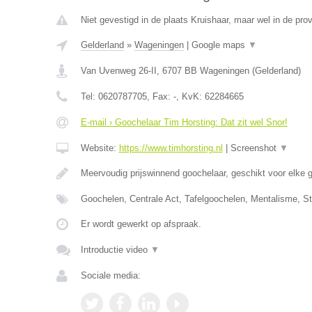
Niet gevestigd in de plaats Kruishaar, maar wel in de pro
Gelderland
»
Wageningen
|
Google maps
▼
Van Uvenweg 26-II
,
6707 BB
Wageningen
(
Gelderland
)
Tel:
0620787705
, Fax:
-
, KvK:
62284665
E-mail › Goochelaar Tim Horsting: Dat zit wel Snor!
Website:
https://www.timhorsting.nl
|
Screenshot
▼
Meervoudig prijswinnend goochelaar, geschikt voor elke 
Goochelen, Centrale Act, Tafelgoochelen, Mentalisme, S
Er wordt gewerkt op afspraak.
Introductie video
▼
Sociale media: