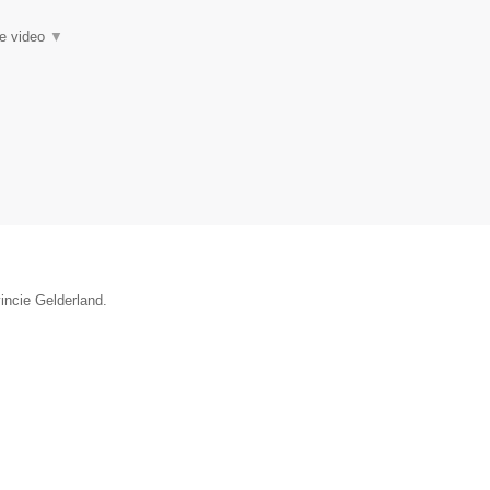
ie video
▼
vincie Gelderland.