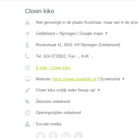
Clown kiko
Niet gevestigd in de plaats Kruishaar, maar wel in de pro
Gelderland
»
Nijmegen
|
Google maps
▼
Rivierstraat 41
,
6541 VH
Nijmegen
(
Gelderland
)
Tel:
024-3733911
, Fax:
-
, KvK:
-
E-mail › Clown kiko
Website:
https://www.clownkiko.nl
|
Screenshot
▼
Clown kiko vrolijk ieder feesje op!
▼
Diensten onbekend
Openingstijden onbekend
Sociale media: