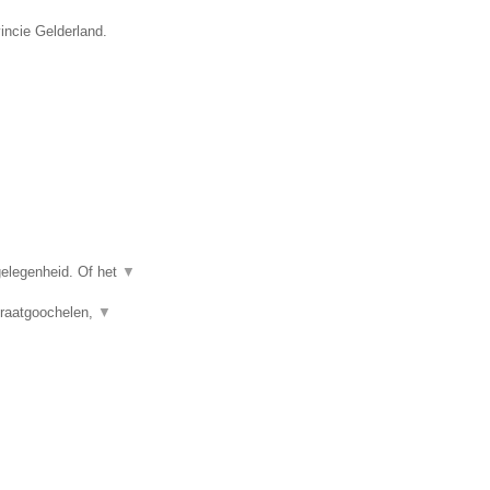
vincie Gelderland.
gelegenheid. Of het
▼
traatgoochelen,
▼