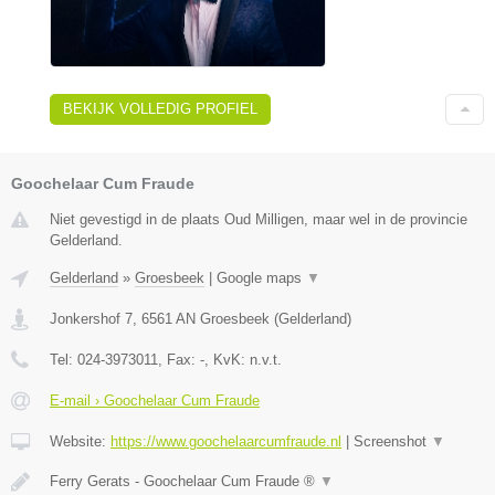
BEKIJK VOLLEDIG PROFIEL
Goochelaar Cum Fraude
Niet gevestigd in de plaats Oud Milligen, maar wel in de provincie
Gelderland.
Gelderland
»
Groesbeek
|
Google maps
▼
Jonkershof 7
,
6561 AN
Groesbeek
(
Gelderland
)
Tel:
024-3973011
, Fax:
-
, KvK:
n.v.t.
E-mail › Goochelaar Cum Fraude
Website:
https://www.goochelaarcumfraude.nl
|
Screenshot
▼
Ferry Gerats - Goochelaar Cum Fraude ®
▼