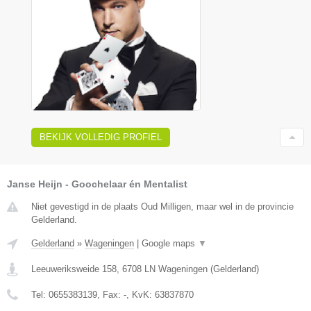
BEKIJK VOLLEDIG PROFIEL
Janse Heijn - Goochelaar én Mentalist
Niet gevestigd in de plaats Oud Milligen, maar wel in de provincie
Gelderland.
Gelderland
»
Wageningen
|
Google maps
▼
Leeuweriksweide 158
,
6708 LN
Wageningen
(
Gelderland
)
Tel:
0655383139
, Fax:
-
, KvK:
63837870