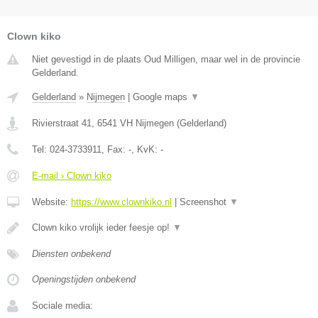
Clown kiko
Niet gevestigd in de plaats Oud Milligen, maar wel in de provincie
Gelderland.
Gelderland
»
Nijmegen
|
Google maps
▼
Rivierstraat 41
,
6541 VH
Nijmegen
(
Gelderland
)
Tel:
024-3733911
, Fax:
-
, KvK:
-
E-mail › Clown kiko
Website:
https://www.clownkiko.nl
|
Screenshot
▼
Clown kiko vrolijk ieder feesje op!
▼
Diensten onbekend
Openingstijden onbekend
Sociale media: