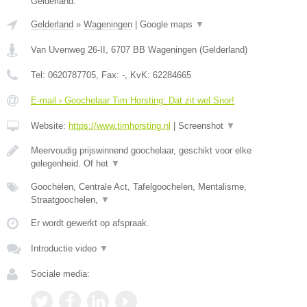
Gelderland.
Gelderland
»
Wageningen
|
Google maps
▼
Van Uvenweg 26-II
,
6707 BB
Wageningen
(
Gelderland
)
Tel:
0620787705
, Fax:
-
, KvK:
62284665
E-mail › Goochelaar Tim Horsting: Dat zit wel Snor!
Website:
https://www.timhorsting.nl
|
Screenshot
▼
Meervoudig prijswinnend goochelaar, geschikt voor elke
gelegenheid. Of het
▼
Goochelen, Centrale Act, Tafelgoochelen, Mentalisme,
Straatgoochelen,
▼
Er wordt gewerkt op afspraak.
Introductie video
▼
Sociale media: