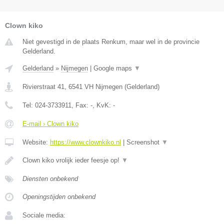
Clown kiko
Niet gevestigd in de plaats Renkum, maar wel in de provincie
Gelderland.
Gelderland
»
Nijmegen
|
Google maps
▼
Rivierstraat 41
,
6541 VH
Nijmegen
(
Gelderland
)
Tel:
024-3733911
, Fax:
-
, KvK:
-
E-mail › Clown kiko
Website:
https://www.clownkiko.nl
|
Screenshot
▼
Clown kiko vrolijk ieder feesje op!
▼
Diensten onbekend
Openingstijden onbekend
Sociale media: