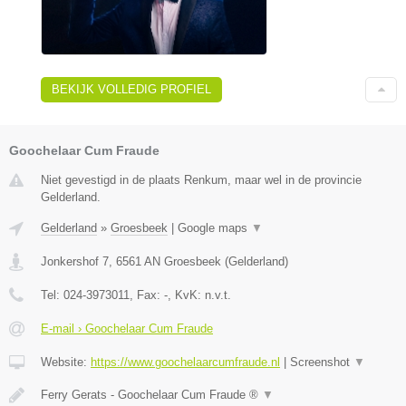
BEKIJK VOLLEDIG PROFIEL
Goochelaar Cum Fraude
Niet gevestigd in de plaats Renkum, maar wel in de provincie
Gelderland.
Gelderland
»
Groesbeek
|
Google maps
▼
Jonkershof 7
,
6561 AN
Groesbeek
(
Gelderland
)
Tel:
024-3973011
, Fax:
-
, KvK:
n.v.t.
E-mail › Goochelaar Cum Fraude
Website:
https://www.goochelaarcumfraude.nl
|
Screenshot
▼
Ferry Gerats - Goochelaar Cum Fraude ®
▼