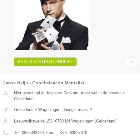
BEKIJK VOLLEDIG PROFIEL
Janse Heijn - Goochelaar én Mentalist
Niet gevestigd in de plaats Renkum, maar wel in de provincie
Gelderland.
Gelderland
»
Wageningen
|
Google maps
▼
Leeuweriksweide 158
,
6708 LN
Wageningen
(
Gelderland
)
Tel:
0655383139
, Fax:
-
, KvK:
63837870