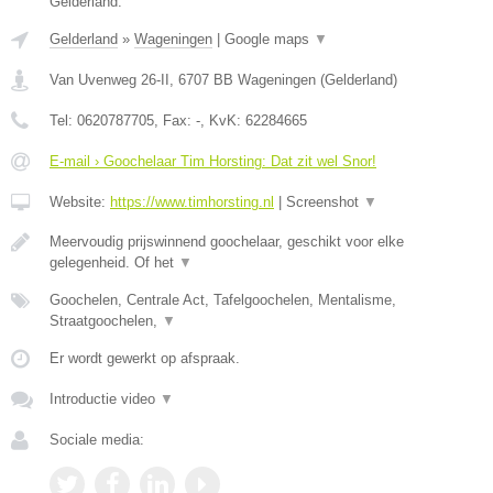
Gelderland.
Gelderland
»
Wageningen
|
Google maps
▼
Van Uvenweg 26-II
,
6707 BB
Wageningen
(
Gelderland
)
Tel:
0620787705
, Fax:
-
, KvK:
62284665
E-mail › Goochelaar Tim Horsting: Dat zit wel Snor!
Website:
https://www.timhorsting.nl
|
Screenshot
▼
Meervoudig prijswinnend goochelaar, geschikt voor elke
gelegenheid. Of het
▼
Goochelen, Centrale Act, Tafelgoochelen, Mentalisme,
Straatgoochelen,
▼
Er wordt gewerkt op afspraak.
Introductie video
▼
Sociale media: