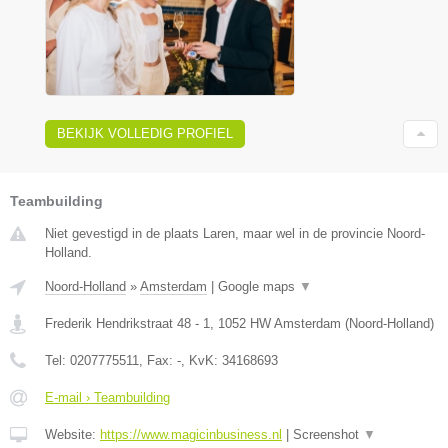
BEKIJK VOLLEDIG PROFIEL
Teambuilding
Niet gevestigd in de plaats Laren, maar wel in de provincie Noord-
Holland.
Noord-Holland
»
Amsterdam
|
Google maps
▼
Frederik Hendrikstraat 48 - 1
,
1052 HW
Amsterdam
(
Noord-Holland
)
Tel:
0207775511
, Fax:
-
, KvK:
34168693
E-mail › Teambuilding
Website:
https://www.magicinbusiness.nl
|
Screenshot
▼