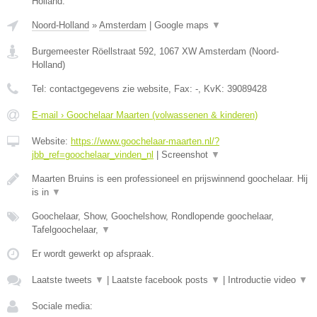
Holland.
Noord-Holland
»
Amsterdam
|
Google maps
▼
Burgemeester Röellstraat 592
,
1067 XW
Amsterdam
(
Noord-
Holland
)
Tel:
contactgegevens zie website
, Fax:
-
, KvK:
39089428
E-mail › Goochelaar Maarten (volwassenen & kinderen)
Website:
https://www.goochelaar-maarten.nl/?
jbb_ref=goochelaar_vinden_nl
|
Screenshot
▼
Maarten Bruins is een professioneel en prijswinnend goochelaar. Hij
is in
▼
Goochelaar, Show, Goochelshow, Rondlopende goochelaar,
Tafelgoochelaar,
▼
Er wordt gewerkt op afspraak.
Laatste tweets
▼
|
Laatste facebook posts
▼
|
Introductie video
▼
Sociale media: