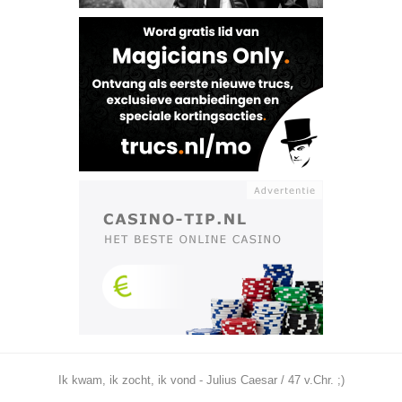
Ik kwam, ik zocht, ik vond - Julius Caesar / 47 v.Chr. ;)