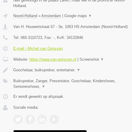
Niet gevestigd in de plaats Laren, maar wel in de provincie Noord-
Holland.
Noord-Holland
»
Amsterdam
|
Google maps
▼
Van H. Houwertstraat 67 - 3e
,
1063 HS
Amsterdam
(
Noord-Holland
)
Tel:
065-3110723
, Fax:
-
, KvK:
34132846
E-mail › Michel van Grinsven
Website:
https://www.van-grinsven.nl
|
Screenshot
▼
Goochelaar, buikspreker, entertainer.
▼
Buikspreker, Zanger, Presentator, Goochelaar, Kindershows,
Seniorenshows,
▼
Er wordt gewerkt op afspraak.
Sociale media: