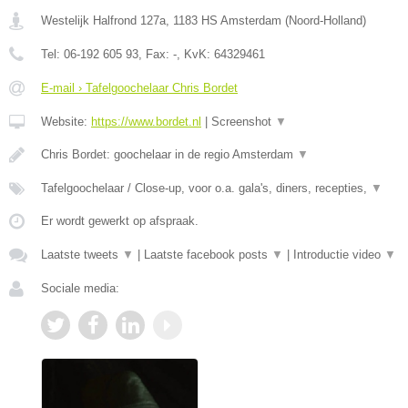
Westelijk Halfrond 127a
,
1183 HS
Amsterdam
(
Noord-Holland
)
Tel:
06-192 605 93
, Fax:
-
, KvK:
64329461
E-mail › Tafelgoochelaar Chris Bordet
Website:
https://www.bordet.nl
|
Screenshot
▼
Chris Bordet: goochelaar in de regio Amsterdam
▼
Tafelgoochelaar / Close-up, voor o.a. gala's, diners, recepties,
▼
Er wordt gewerkt op afspraak.
Laatste tweets
▼
|
Laatste facebook posts
▼
|
Introductie video
▼
Sociale media: