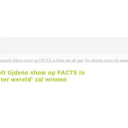
rspelt tijdens show op FACTS in Gent wie dit jaar ‘De slimste mens ter werel
lt tijdens show op FACTS in
 ter wereld’ zal winnen