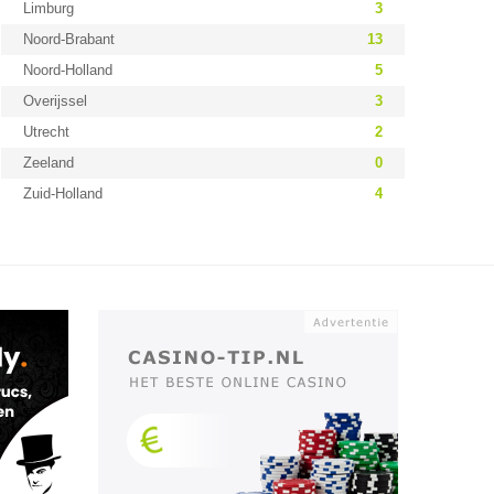
Limburg
3
Noord-Brabant
13
Noord-Holland
5
Overijssel
3
Utrecht
2
Zeeland
0
Zuid-Holland
4