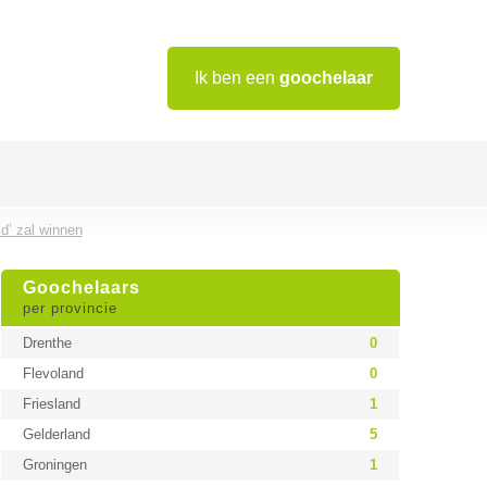
Ik ben een
goochelaar
d’ zal winnen
Goochelaars
per provincie
Drenthe
0
Flevoland
0
Friesland
1
Gelderland
5
Groningen
1