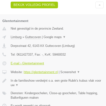
BEKIJK VOLLEDIG PROFIEL
Glentertainment
Niet gevestigd in de provincie Zeeland.
Limburg
»
Guttecoven
|
Google maps
▼
Dorpsstraat 42
,
6143 AX
Guttecoven
(
Limburg
)
Tel:
0611427337
, Fax:
-
, KvK:
59460032
E-mail › Glentertainment
Website:
https://glentertainment.nl
|
Screenshot
▼
In de familieshow verdwijnt o.a. een grote Rubik's kubus vlak voor
uw
▼
Diensten: Kindergoochelen, Close-up goochelen, Table hopping,
Ballonfiguren maken
Er wordt gewerkt op afspraak.