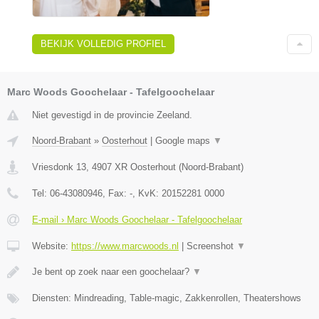
BEKIJK VOLLEDIG PROFIEL
Marc Woods Goochelaar - Tafelgoochelaar
Niet gevestigd in de provincie Zeeland.
Noord-Brabant
»
Oosterhout
|
Google maps
▼
Vriesdonk 13
,
4907 XR
Oosterhout
(
Noord-Brabant
)
Tel:
06-43080946
, Fax:
-
, KvK:
20152281 0000
E-mail › Marc Woods Goochelaar - Tafelgoochelaar
Website:
https://www.marcwoods.nl
|
Screenshot
▼
Je bent op zoek naar een goochelaar?
▼
Diensten: Mindreading, Table-magic, Zakkenrollen, Theatershows