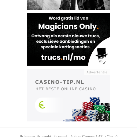
Ik kwam, ik zocht, ik vond - Julius Caesar / 47 v.Chr. ;)