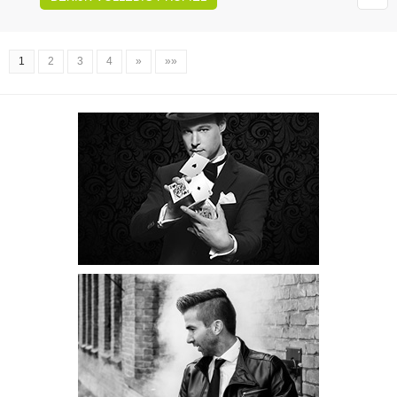
1
2
3
4
»
»»