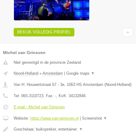
BEKIJK VOLLEDIG PROFIEL
Michel van Grinsven
Niet gevestigd in de provincie Zeeland.
Noord-Holland
»
Amsterdam
|
Google maps
▼
Van H. Houwertstraat 67 - 3e
,
1063 HS
Amsterdam
(
Noord-Holland
)
Tel:
065-3110723
, Fax:
-
, KvK:
34132846
E-mail › Michel van Grinsven
Website:
https://www.van-grinsven.nl
|
Screenshot
▼
Goochelaar, buikspreker, entertainer.
▼