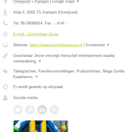
Overijssel
»
Kampen
|
Google maps
▼
Aïda 6
,
8265 TG
Kampen
(
Overijssel
)
Tel:
06-39586814
, Fax:
-
, KvK:
-
E-mail › Goochelaar Jesse
Website:
https://www.goochelaarjesse.nl
|
Screenshot
▼
Goochelaar Jesse verzorgt interactief entertainment waarbij
verwondering,
▼
Tafelgoochen, Familievoorstellingen, Podiumshows, Mega Gorilla
Experience,
▼
Er wordt gewerkt op afspraak.
Sociale media: