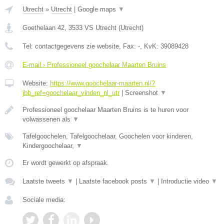
Utrecht
»
Utrecht
|
Google maps
▼
Goethelaan 42
,
3533 VS
Utrecht
(
Utrecht
)
Tel:
contactgegevens zie website
, Fax:
-
, KvK:
39089428
E-mail › Professioneel goochelaar Maarten Bruins
Website:
https://www.goochelaar-maarten.nl/?
jbb_ref=goochelaar_vinden_nl_utr
|
Screenshot
▼
Professioneel goochelaar Maarten Bruins is te huren voor
volwassenen als
▼
Tafelgoochelen, Tafelgoochelaar, Goochelen voor kinderen,
Kindergoochelaar,
▼
Er wordt gewerkt op afspraak.
Laatste tweets
▼
|
Laatste facebook posts
▼
|
Introductie video
▼
Sociale media: