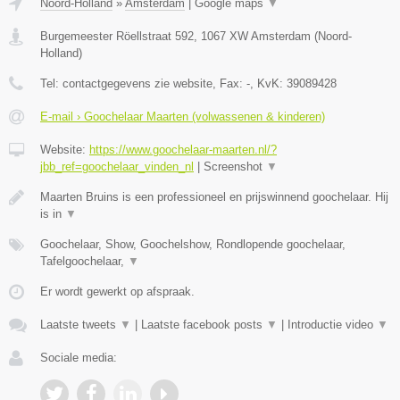
Noord-Holland
»
Amsterdam
|
Google maps
▼
Burgemeester Röellstraat 592
,
1067 XW
Amsterdam
(
Noord-
Holland
)
Tel:
contactgegevens zie website
, Fax:
-
, KvK:
39089428
E-mail › Goochelaar Maarten (volwassenen & kinderen)
Website:
https://www.goochelaar-maarten.nl/?
jbb_ref=goochelaar_vinden_nl
|
Screenshot
▼
Maarten Bruins is een professioneel en prijswinnend goochelaar. Hij
is in
▼
Goochelaar, Show, Goochelshow, Rondlopende goochelaar,
Tafelgoochelaar,
▼
Er wordt gewerkt op afspraak.
Laatste tweets
▼
|
Laatste facebook posts
▼
|
Introductie video
▼
Sociale media: