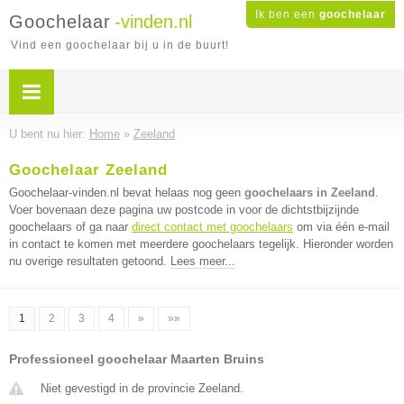
Ik ben een
goochelaar
Goochelaar
-vinden.nl
Vind een goochelaar bij u in de buurt!
U bent nu hier:
Home
»
Zeeland
Goochelaar Zeeland
Goochelaar-vinden.nl bevat helaas nog geen
goochelaars in Zeeland
.
Voer bovenaan deze pagina uw postcode in voor de dichtstbijzijnde
goochelaars of ga naar
direct contact met goochelaars
om via één e-mail
in contact te komen met meerdere goochelaars tegelijk. Hieronder worden
nu overige resultaten getoond.
Lees meer...
1
2
3
4
»
»»
Professioneel goochelaar Maarten Bruins
Niet gevestigd in de provincie Zeeland.