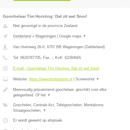
Goochelaar Tim Horsting: Dat zit wel Snor!
Niet gevestigd in de provincie Zeeland.
Gelderland
»
Wageningen
|
Google maps
▼
Van Uvenweg 26-II
,
6707 BB
Wageningen
(
Gelderland
)
Tel:
0620787705
, Fax:
-
, KvK:
62284665
E-mail › Goochelaar Tim Horsting: Dat zit wel Snor!
Website:
https://www.timhorsting.nl
|
Screenshot
▼
Meervoudig prijswinnend goochelaar, geschikt voor elke
gelegenheid. Of het
▼
Goochelen, Centrale Act, Tafelgoochelen, Mentalisme,
Straatgoochelen,
▼
Er wordt gewerkt op afspraak.