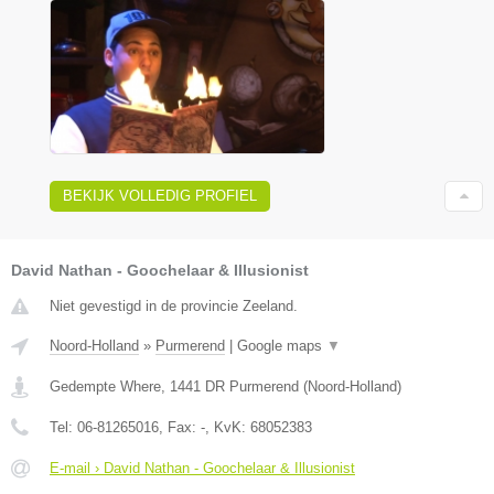
BEKIJK VOLLEDIG PROFIEL
David Nathan - Goochelaar & Illusionist
Niet gevestigd in de provincie Zeeland.
Noord-Holland
»
Purmerend
|
Google maps
▼
Gedempte Where
,
1441 DR
Purmerend
(
Noord-Holland
)
Tel:
06-81265016
, Fax:
-
, KvK:
68052383
E-mail › David Nathan - Goochelaar & Illusionist