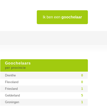
Ik ben een
goochelaar
Goochelaars
per provincie
Drenthe
0
Flevoland
0
Friesland
1
Gelderland
5
Groningen
1