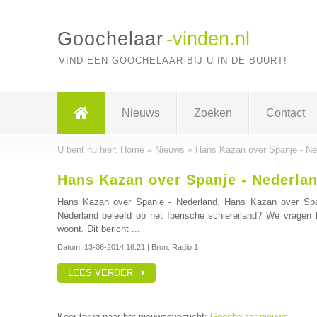
Goochelaar
-vinden.nl
VIND EEN GOOCHELAAR BIJ U IN DE BUURT!
Nieuws
Zoeken
Contact
U bent nu hier:
Home
»
Nieuws
»
Hans Kazan over Spanje - Ne
Hans Kazan over Spanje - Nederla
Hans Kazan over Spanje - Nederland. Hans Kazan over Spa
Nederland beleefd op het Iberische schiereiland? We vragen
woont. Dit bericht ...
Datum:
13-06-2014 16:21
| Bron: Radio 1
LEES VERDER
Keer terug naar het nieuwsoverzicht:
Goochelaar nieuws