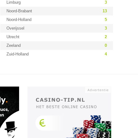
Limburg
3
Noord-Brabant
13
Noord-Holland
5
Overijssel
3
Utrecht
2
Zeeland
0
Zuid-Holland
4