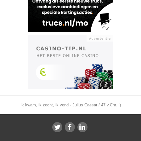
Ik kwam, ik zocht, ik vond - Julius Caesar / 47 v.Chr. ;)