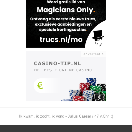
Ik kwam, ik zocht, ik vond - Julius Caesar / 47 v.Chr. ;)