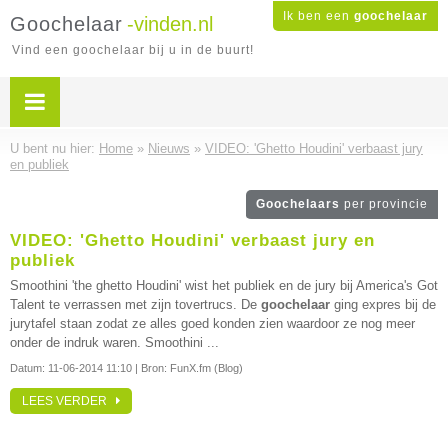
Ik ben een
goochelaar
Goochelaar
-vinden.nl
Vind een goochelaar bij u in de buurt!
U bent nu hier:
Home
»
Nieuws
»
VIDEO: 'Ghetto Houdini' verbaast jury
en publiek
Goochelaars
per provincie
VIDEO: 'Ghetto Houdini' verbaast jury en
publiek
Smoothini 'the ghetto Houdini' wist het publiek en de jury bij America's Got
Talent te verrassen met zijn tovertrucs. De
goochelaar
ging expres bij de
jurytafel staan zodat ze alles goed konden zien waardoor ze nog meer
onder de indruk waren. Smoothini ...
Datum:
11-06-2014 11:10
| Bron: FunX.fm (Blog)
LEES VERDER