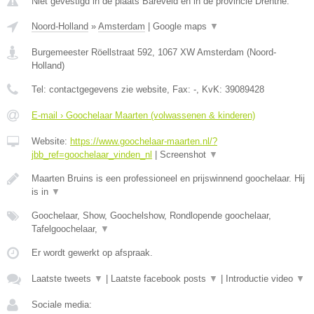
Niet gevestigd in de plaats Bareveld en in de provincie Drenthe.
Noord-Holland
»
Amsterdam
|
Google maps
▼
Burgemeester Röellstraat 592
,
1067 XW
Amsterdam
(
Noord-
Holland
)
Tel:
contactgegevens zie website
, Fax:
-
, KvK:
39089428
E-mail › Goochelaar Maarten (volwassenen & kinderen)
Website:
https://www.goochelaar-maarten.nl/?
jbb_ref=goochelaar_vinden_nl
|
Screenshot
▼
Maarten Bruins is een professioneel en prijswinnend goochelaar. Hij
is in
▼
Goochelaar, Show, Goochelshow, Rondlopende goochelaar,
Tafelgoochelaar,
▼
Er wordt gewerkt op afspraak.
Laatste tweets
▼
|
Laatste facebook posts
▼
|
Introductie video
▼
Sociale media: