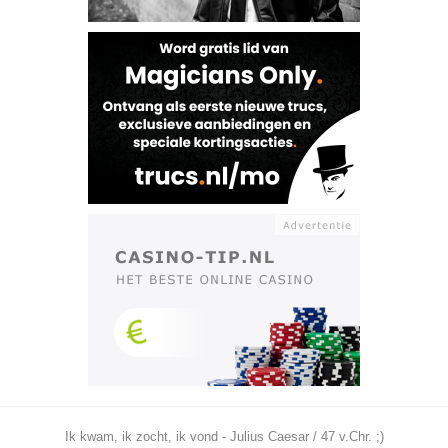
Ik kwam, ik zocht, ik vond - Julius Caesar / 47 v.Chr. ;)