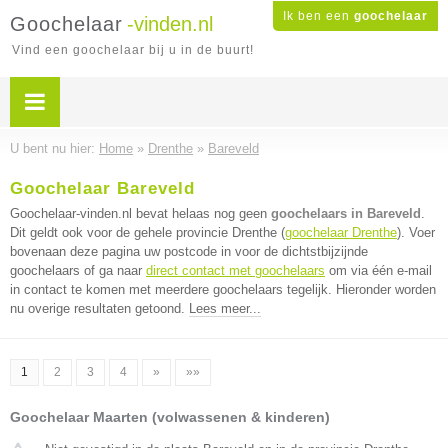
Ik ben een
goochelaar
Goochelaar
-vinden.nl
Vind een goochelaar bij u in de buurt!
U bent nu hier:
Home
»
Drenthe
»
Bareveld
Goochelaar Bareveld
Goochelaar-vinden.nl bevat helaas nog geen
goochelaars in Bareveld
.
Dit geldt ook voor de gehele provincie Drenthe (
goochelaar Drenthe
). Voer
bovenaan deze pagina uw postcode in voor de dichtstbijzijnde
goochelaars of ga naar
direct contact met goochelaars
om via één e-mail
in contact te komen met meerdere goochelaars tegelijk. Hieronder worden
nu overige resultaten getoond.
Lees meer...
1
2
3
4
»
»»
Goochelaar Maarten (volwassenen & kinderen)