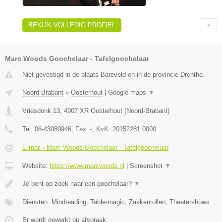
BEKIJK VOLLEDIG PROFIEL
Marc Woods Goochelaar - Tafelgoochelaar
Niet gevestigd in de plaats Bareveld en in de provincie Drenthe.
Noord-Brabant
»
Oosterhout
|
Google maps
▼
Vriesdonk 13
,
4907 XR
Oosterhout
(
Noord-Brabant
)
Tel:
06-43080946
, Fax:
-
, KvK:
20152281 0000
E-mail › Marc Woods Goochelaar - Tafelgoochelaar
Website:
https://www.marcwoods.nl
|
Screenshot
▼
Je bent op zoek naar een goochelaar?
▼
Diensten: Mindreading, Table-magic, Zakkenrollen, Theatershows
Er wordt gewerkt op afspraak.