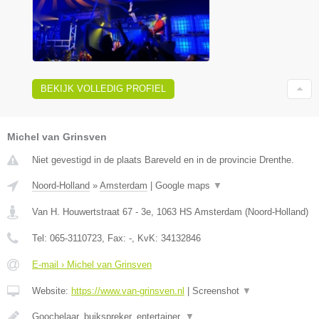
BEKIJK VOLLEDIG PROFIEL
Michel van Grinsven
Niet gevestigd in de plaats Bareveld en in de provincie Drenthe.
Noord-Holland
»
Amsterdam
|
Google maps
▼
Van H. Houwertstraat 67 - 3e
,
1063 HS
Amsterdam
(
Noord-Holland
)
Tel:
065-3110723
, Fax:
-
, KvK:
34132846
E-mail › Michel van Grinsven
Website:
https://www.van-grinsven.nl
|
Screenshot
▼
Goochelaar, buikspreker, entertainer.
▼