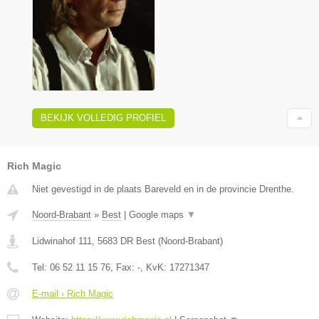
BEKIJK VOLLEDIG PROFIEL
Rich Magic
Niet gevestigd in de plaats Bareveld en in de provincie Drenthe.
Noord-Brabant
»
Best
|
Google maps
▼
Lidwinahof 111
,
5683 DR
Best
(
Noord-Brabant
)
Tel:
06 52 11 15 76
, Fax:
-
, KvK:
17271347
E-mail › Rich Magic