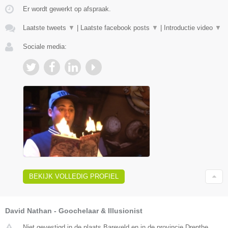
Er wordt gewerkt op afspraak.
Laatste tweets
▼
|
Laatste facebook posts
▼
|
Introductie video
▼
Sociale media:
BEKIJK VOLLEDIG PROFIEL
David Nathan - Goochelaar & Illusionist
Niet gevestigd in de plaats Bareveld en in de provincie Drenthe.