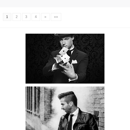
1
2
3
4
»
»»