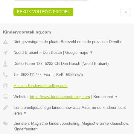
BEKIJK VOLLEDIG PROFIEL
Kindervoorstelling.com
Niet gevestigd in de plaats Bareveld en in de provincie Drenthe.
Noord-Brabant
»
Den Bosch
|
Google maps
▼
Derde Haren 127
,
5233 CB
Den Bosch
(
Noord-Brabant
)
Tel:
0622111777
, Fax:
-
, KvK:
69387575
E-mail › Kindervoorstelling.com
Website:
https://www.kindervoorstelling.com
|
Screenshot
▼
Een sprookjesachtige kindershow waar Aires en de kinderen echt
leren
▼
Diensten: Magische kindervoorstelling, Magische Sinterklaasshow,
Kinderfeesten