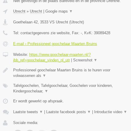
Niet gevestigd in de plaats Bareveld en in de provincie Drenthe.
Utrecht
»
Utrecht
|
Google maps
▼
Goethelaan 42
,
3533 VS
Utrecht
(
Utrecht
)
Tel:
contactgegevens zie website
, Fax:
-
, KvK:
39089428
E-mail › Professioneel goochelaar Maarten Bruins
Website:
https://www.goochelaar-maarten.nl/?
jbb_ref=goochelaar_vinden_nl_utr
|
Screenshot
▼
Professioneel goochelaar Maarten Bruins is te huren voor
volwassenen als
▼
Tafelgoochelen, Tafelgoochelaar, Goochelen voor kinderen,
Kindergoochelaar,
▼
Er wordt gewerkt op afspraak.
Laatste tweets
▼
|
Laatste facebook posts
▼
|
Introductie video
▼
Sociale media: