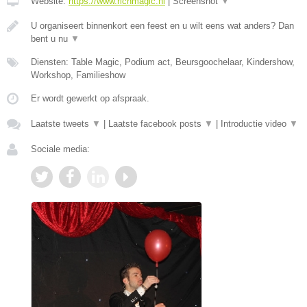
Website:
https://www.richmagic.nl
|
Screenshot
▼
U organiseert binnenkort een feest en u wilt eens wat anders? Dan
bent u nu
▼
Diensten: Table Magic, Podium act, Beursgoochelaar, Kindershow,
Workshop, Familieshow
Er wordt gewerkt op afspraak.
Laatste tweets
▼
|
Laatste facebook posts
▼
|
Introductie video
▼
Sociale media: