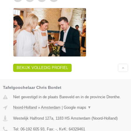
BEKIJK VOLLEDIG PROFIEL
Tafelgoochelaar Chris Bordet
Niet gevestigd in de plaats Bareveld en in de provincie Drenthe.
Noord-Holland
»
Amsterdam
|
Google maps
▼
Westelijk Halfrond 127a
,
1183 HS
Amsterdam
(
Noord-Holland
)
Tel:
06-192 605 93
, Fax:
-
, KvK:
64329461