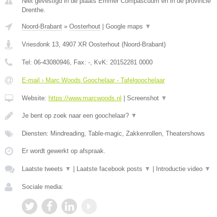
Niet gevestigd in de plaats Emmer Compascuum en in de provincie
Drenthe.
Noord-Brabant
»
Oosterhout
|
Google maps
▼
Vriesdonk 13
,
4907 XR
Oosterhout
(
Noord-Brabant
)
Tel:
06-43080946
, Fax:
-
, KvK:
20152281 0000
E-mail › Marc Woods Goochelaar - Tafelgoochelaar
Website:
https://www.marcwoods.nl
|
Screenshot
▼
Je bent op zoek naar een goochelaar?
▼
Diensten: Mindreading, Table-magic, Zakkenrollen, Theatershows
Er wordt gewerkt op afspraak.
Laatste tweets
▼
|
Laatste facebook posts
▼
|
Introductie video
▼
Sociale media: