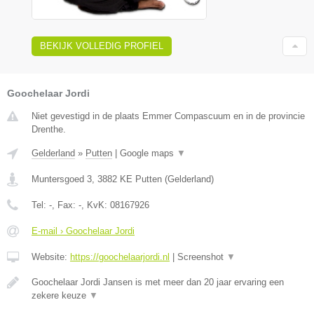
BEKIJK VOLLEDIG PROFIEL
Goochelaar Jordi
Niet gevestigd in de plaats Emmer Compascuum en in de provincie
Drenthe.
Gelderland
»
Putten
|
Google maps
▼
Muntersgoed 3
,
3882 KE
Putten
(
Gelderland
)
Tel:
-
, Fax:
-
, KvK:
08167926
E-mail › Goochelaar Jordi
Website:
https://goochelaarjordi.nl
|
Screenshot
▼
Goochelaar Jordi Jansen is met meer dan 20 jaar ervaring een
zekere keuze
▼