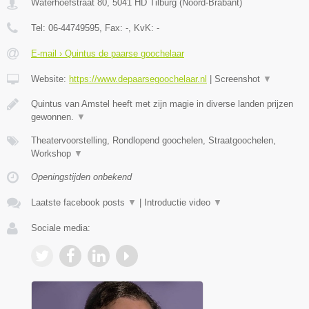
Waterhoefstraat 80
,
5041 HD
Tilburg
(
Noord-Brabant
)
Tel:
06-44749595
, Fax:
-
, KvK:
-
E-mail › Quintus de paarse goochelaar
Website:
https://www.depaarsegoochelaar.nl
|
Screenshot
▼
Quintus van Amstel heeft met zijn magie in diverse landen prijzen
gewonnen.
▼
Theatervoorstelling, Rondlopend goochelen, Straatgoochelen,
Workshop
▼
Openingstijden onbekend
Laatste facebook posts
▼
|
Introductie video
▼
Sociale media: