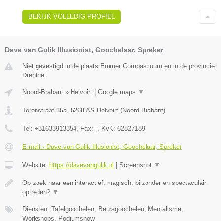
BEKIJK VOLLEDIG PROFIEL
Dave van Gulik Illusionist, Goochelaar, Spreker
Niet gevestigd in de plaats Emmer Compascuum en in de provincie
Drenthe.
Noord-Brabant
»
Helvoirt
|
Google maps
▼
Torenstraat 35a
,
5268 AS
Helvoirt
(
Noord-Brabant
)
Tel:
+31633913354
, Fax:
-
, KvK:
62827189
E-mail › Dave van Gulik Illusionist, Goochelaar, Spreker
Website:
https://davevangulik.nl
|
Screenshot
▼
Op zoek naar een interactief, magisch, bijzonder en spectaculair
optreden?
▼
Diensten: Tafelgoochelen, Beursgoochelen, Mentalisme,
Workshops, Podiumshow