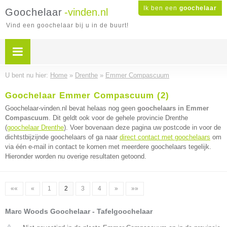
Ik ben een
goochelaar
Goochelaar
-vinden.nl
Vind een goochelaar bij u in de buurt!
U bent nu hier:
Home
»
Drenthe
»
Emmer Compascuum
Goochelaar Emmer Compascuum (2)
Goochelaar-vinden.nl bevat helaas nog geen
goochelaars in Emmer
Compascuum
. Dit geldt ook voor de gehele provincie Drenthe
(
goochelaar Drenthe
). Voer bovenaan deze pagina uw postcode in voor de
dichtstbijzijnde goochelaars of ga naar
direct contact met goochelaars
om
via één e-mail in contact te komen met meerdere goochelaars tegelijk.
Hieronder worden nu overige resultaten getoond.
««
«
1
2
3
4
»
»»
Marc Woods Goochelaar - Tafelgoochelaar