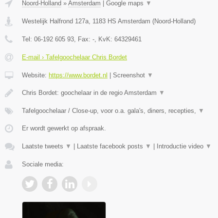
Noord-Holland
»
Amsterdam
|
Google maps
▼
Westelijk Halfrond 127a
,
1183 HS
Amsterdam
(
Noord-Holland
)
Tel:
06-192 605 93
, Fax:
-
, KvK:
64329461
E-mail › Tafelgoochelaar Chris Bordet
Website:
https://www.bordet.nl
|
Screenshot
▼
Chris Bordet: goochelaar in de regio Amsterdam
▼
Tafelgoochelaar / Close-up, voor o.a. gala's, diners, recepties,
▼
Er wordt gewerkt op afspraak.
Laatste tweets
▼
|
Laatste facebook posts
▼
|
Introductie video
▼
Sociale media: