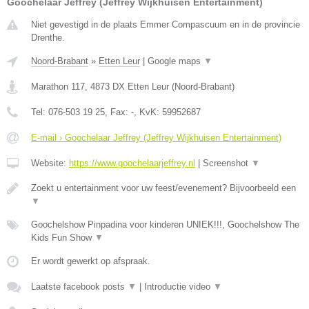
Goochelaar Jeffrey (Jeffrey Wijkhuisen Entertainment)
Niet gevestigd in de plaats Emmer Compascuum en in de provincie
Drenthe.
Noord-Brabant
»
Etten Leur
|
Google maps
▼
Marathon 117
,
4873 DX
Etten Leur
(
Noord-Brabant
)
Tel:
076-503 19 25
, Fax:
-
, KvK:
59952687
E-mail › Goochelaar Jeffrey (Jeffrey Wijkhuisen Entertainment)
Website:
https://www.goochelaarjeffrey.nl
|
Screenshot
▼
Zoekt u entertainment voor uw feest/evenement? Bijvoorbeeld een
▼
Goochelshow Pinpadina voor kinderen UNIEK!!!, Goochelshow The
Kids Fun Show
▼
Er wordt gewerkt op afspraak.
Laatste facebook posts
▼
|
Introductie video
▼