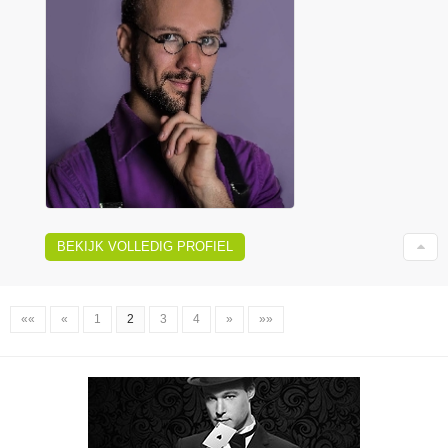
BEKIJK VOLLEDIG PROFIEL
««
«
1
2
3
4
»
»»