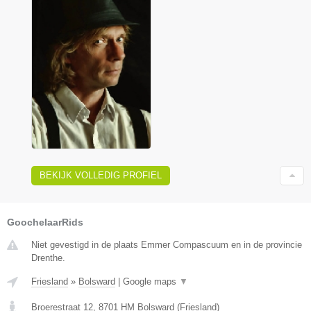
BEKIJK VOLLEDIG PROFIEL
GoochelaarRids
Niet gevestigd in de plaats Emmer Compascuum en in de provincie
Drenthe.
Friesland
»
Bolsward
|
Google maps
▼
Broerestraat 12
,
8701 HM
Bolsward
(
Friesland
)