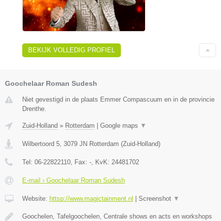
BEKIJK VOLLEDIG PROFIEL
Goochelaar Roman Sudesh
Niet gevestigd in de plaats Emmer Compascuum en in de provincie
Drenthe.
Zuid-Holland
»
Rotterdam
|
Google maps
▼
Wilbertoord 5
,
3079 JN
Rotterdam
(
Zuid-Holland
)
Tel:
06-22822110
, Fax:
-
, KvK:
24481702
E-mail › Goochelaar Roman Sudesh
Website:
httsp://www.magictainment.nl
|
Screenshot
▼
Goochelen, Tafelgoochelen, Centrale shows en acts en workshops