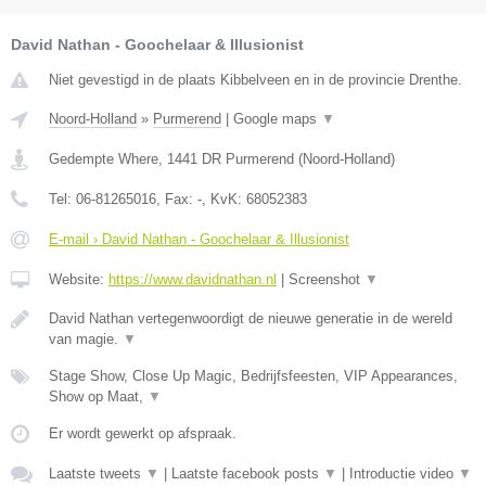
David Nathan - Goochelaar & Illusionist
Niet gevestigd in de plaats Kibbelveen en in de provincie Drenthe.
Noord-Holland
»
Purmerend
|
Google maps
▼
Gedempte Where
,
1441 DR
Purmerend
(
Noord-Holland
)
Tel:
06-81265016
, Fax:
-
, KvK:
68052383
E-mail › David Nathan - Goochelaar & Illusionist
Website:
https://www.davidnathan.nl
|
Screenshot
▼
David Nathan vertegenwoordigt de nieuwe generatie in de wereld
van magie.
▼
Stage Show, Close Up Magic, Bedrijfsfeesten, VIP Appearances,
Show op Maat,
▼
Er wordt gewerkt op afspraak.
Laatste tweets
▼
|
Laatste facebook posts
▼
|
Introductie video
▼