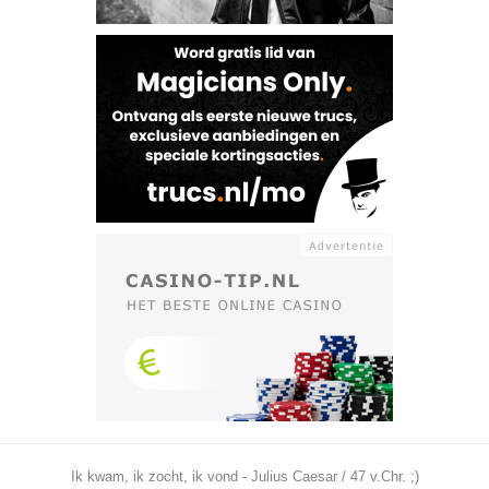
Ik kwam, ik zocht, ik vond - Julius Caesar / 47 v.Chr. ;)