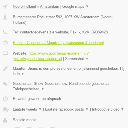
Noord-Holland
»
Amsterdam
|
Google maps
▼
Burgemeester Röellstraat 592
,
1067 XW
Amsterdam
(
Noord-
Holland
)
Tel:
contactgegevens zie website
, Fax:
-
, KvK:
39089428
E-mail › Goochelaar Maarten (volwassenen & kinderen)
Website:
https://www.goochelaar-maarten.nl/?
jbb_ref=goochelaar_vinden_nl
|
Screenshot
▼
Maarten Bruins is een professioneel en prijswinnend goochelaar. Hij
is in
▼
Goochelaar, Show, Goochelshow, Rondlopende goochelaar,
Tafelgoochelaar,
▼
Er wordt gewerkt op afspraak.
Laatste tweets
▼
|
Laatste facebook posts
▼
|
Introductie video
▼
Sociale media: