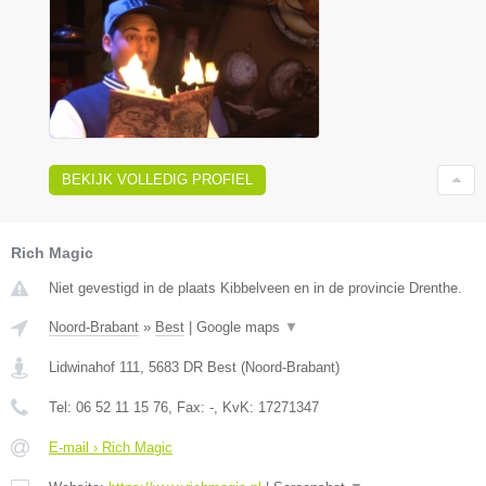
BEKIJK VOLLEDIG PROFIEL
Rich Magic
Niet gevestigd in de plaats Kibbelveen en in de provincie Drenthe.
Noord-Brabant
»
Best
|
Google maps
▼
Lidwinahof 111
,
5683 DR
Best
(
Noord-Brabant
)
Tel:
06 52 11 15 76
, Fax:
-
, KvK:
17271347
E-mail › Rich Magic