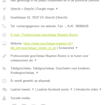
Niet gevestigd in de plaats Kibbelveen en in de provincie Drenthe.
Utrecht
»
Utrecht
|
Google maps
▼
Goethelaan 42
,
3533 VS
Utrecht
(
Utrecht
)
Tel:
contactgegevens zie website
, Fax:
-
, KvK:
39089428
E-mail › Professioneel goochelaar Maarten Bruins
Website:
https://www.goochelaar-maarten.nl/?
jbb_ref=goochelaar_vinden_nl_utr
|
Screenshot
▼
Professioneel goochelaar Maarten Bruins is te huren voor
volwassenen als
▼
Tafelgoochelen, Tafelgoochelaar, Goochelen voor kinderen,
Kindergoochelaar,
▼
Er wordt gewerkt op afspraak.
Laatste tweets
▼
|
Laatste facebook posts
▼
|
Introductie video
▼
Sociale media: