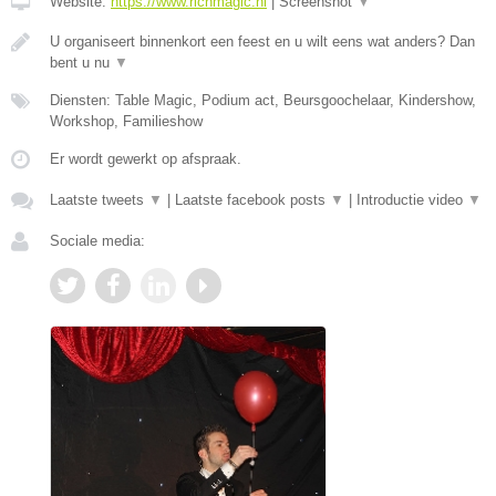
Website:
https://www.richmagic.nl
|
Screenshot
▼
U organiseert binnenkort een feest en u wilt eens wat anders? Dan
bent u nu
▼
Diensten: Table Magic, Podium act, Beursgoochelaar, Kindershow,
Workshop, Familieshow
Er wordt gewerkt op afspraak.
Laatste tweets
▼
|
Laatste facebook posts
▼
|
Introductie video
▼
Sociale media: