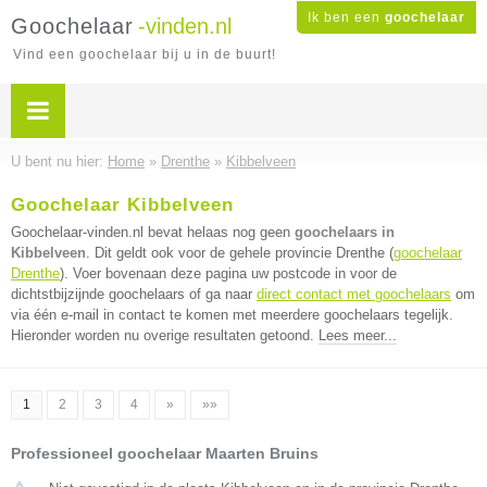
Ik ben een
goochelaar
Goochelaar
-vinden.nl
Vind een goochelaar bij u in de buurt!
U bent nu hier:
Home
»
Drenthe
»
Kibbelveen
Goochelaar Kibbelveen
Goochelaar-vinden.nl bevat helaas nog geen
goochelaars in
Kibbelveen
. Dit geldt ook voor de gehele provincie Drenthe (
goochelaar
Drenthe
). Voer bovenaan deze pagina uw postcode in voor de
dichtstbijzijnde goochelaars of ga naar
direct contact met goochelaars
om
via één e-mail in contact te komen met meerdere goochelaars tegelijk.
Hieronder worden nu overige resultaten getoond.
Lees meer...
1
2
3
4
»
»»
Professioneel goochelaar Maarten Bruins