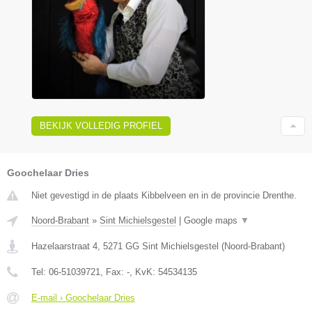
BEKIJK VOLLEDIG PROFIEL
Goochelaar Dries
Niet gevestigd in de plaats Kibbelveen en in de provincie Drenthe.
Noord-Brabant
»
Sint Michielsgestel
|
Google maps
▼
Hazelaarstraat 4
,
5271 GG
Sint Michielsgestel
(
Noord-Brabant
)
Tel:
06-51039721
, Fax:
-
, KvK:
54534135
E-mail › Goochelaar Dries