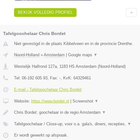
BEKIJK VOLLEDIG PROFIEL
Tafelgoochelaar Chris Bordet
Niet gevestigd in de plaats Kibbelveen en in de provincie Drenthe.
Noord-Holland
»
Amsterdam
|
Google maps
▼
Westelijk Halfrond 127a
,
1183 HS
Amsterdam
(
Noord-Holland
)
Tel:
06-192 605 93
, Fax:
-
, KvK:
64329461
E-mail › Tafelgoochelaar Chris Bordet
Website:
https://www.bordet.nl
|
Screenshot
▼
Chris Bordet: goochelaar in de regio Amsterdam
▼
Tafelgoochelaar / Close-up, voor o.a. gala's, diners, recepties,
▼
Er wordt gewerkt op afspraak.