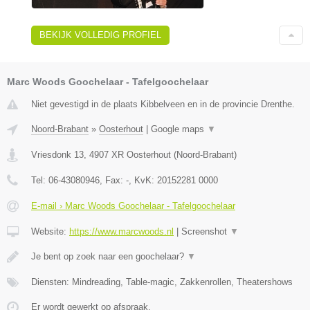
BEKIJK VOLLEDIG PROFIEL
Marc Woods Goochelaar - Tafelgoochelaar
Niet gevestigd in de plaats Kibbelveen en in de provincie Drenthe.
Noord-Brabant
»
Oosterhout
|
Google maps
▼
Vriesdonk 13
,
4907 XR
Oosterhout
(
Noord-Brabant
)
Tel:
06-43080946
, Fax:
-
, KvK:
20152281 0000
E-mail › Marc Woods Goochelaar - Tafelgoochelaar
Website:
https://www.marcwoods.nl
|
Screenshot
▼
Je bent op zoek naar een goochelaar?
▼
Diensten: Mindreading, Table-magic, Zakkenrollen, Theatershows
Er wordt gewerkt op afspraak.