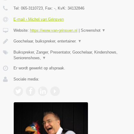
Tel:
065-3110723
, Fax:
-
, KvK:
34132846
E-mail › Michel van Grinsven
Website:
https://www.van-grinsven.nl
|
Screenshot
▼
Goochelaar, buikspreker, entertainer.
▼
Buikspreker, Zanger, Presentator, Goochelaar, Kindershows,
Seniorenshows,
▼
Er wordt gewerkt op afspraak.
Sociale media: