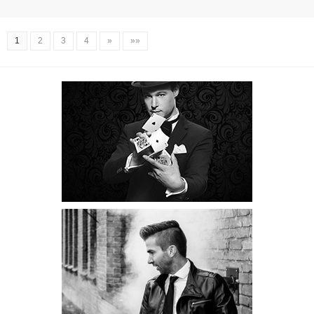
1
2
3
4
»
»»