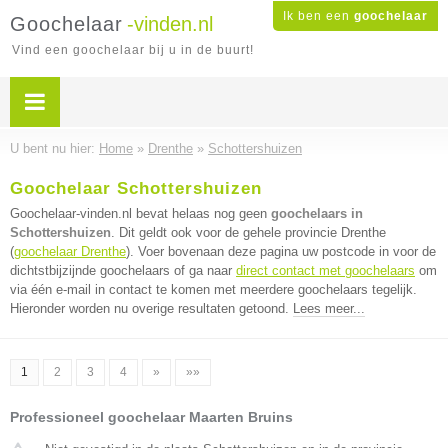
Ik ben een
goochelaar
Goochelaar
-vinden.nl
Vind een goochelaar bij u in de buurt!
U bent nu hier:
Home
»
Drenthe
»
Schottershuizen
Goochelaar Schottershuizen
Goochelaar-vinden.nl bevat helaas nog geen
goochelaars in
Schottershuizen
. Dit geldt ook voor de gehele provincie Drenthe
(
goochelaar Drenthe
). Voer bovenaan deze pagina uw postcode in voor de
dichtstbijzijnde goochelaars of ga naar
direct contact met goochelaars
om
via één e-mail in contact te komen met meerdere goochelaars tegelijk.
Hieronder worden nu overige resultaten getoond.
Lees meer...
1
2
3
4
»
»»
Professioneel goochelaar Maarten Bruins