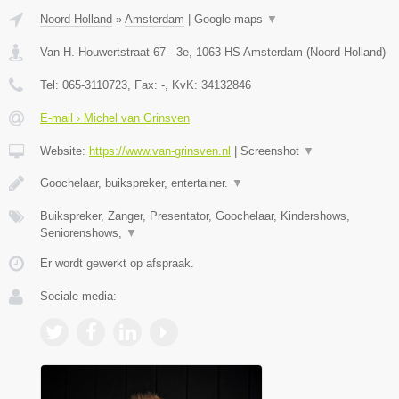
Noord-Holland
»
Amsterdam
|
Google maps
▼
Van H. Houwertstraat 67 - 3e
,
1063 HS
Amsterdam
(
Noord-Holland
)
Tel:
065-3110723
, Fax:
-
, KvK:
34132846
E-mail › Michel van Grinsven
Website:
https://www.van-grinsven.nl
|
Screenshot
▼
Goochelaar, buikspreker, entertainer.
▼
Buikspreker, Zanger, Presentator, Goochelaar, Kindershows,
Seniorenshows,
▼
Er wordt gewerkt op afspraak.
Sociale media: