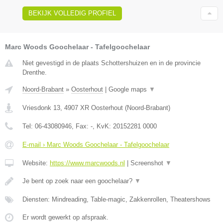
BEKIJK VOLLEDIG PROFIEL
Marc Woods Goochelaar - Tafelgoochelaar
Niet gevestigd in de plaats Schottershuizen en in de provincie
Drenthe.
Noord-Brabant
»
Oosterhout
|
Google maps
▼
Vriesdonk 13
,
4907 XR
Oosterhout
(
Noord-Brabant
)
Tel:
06-43080946
, Fax:
-
, KvK:
20152281 0000
E-mail › Marc Woods Goochelaar - Tafelgoochelaar
Website:
https://www.marcwoods.nl
|
Screenshot
▼
Je bent op zoek naar een goochelaar?
▼
Diensten: Mindreading, Table-magic, Zakkenrollen, Theatershows
Er wordt gewerkt op afspraak.