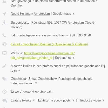
Niet gevestigd in de plaats Schottershuizen en in de provincie
Drenthe.
Noord-Holland
»
Amsterdam
|
Google maps
▼
Burgemeester Röellstraat 592
,
1067 XW
Amsterdam
(
Noord-
Holland
)
Tel:
contactgegevens zie website
, Fax:
-
, KvK:
39089428
E-mail › Goochelaar Maarten (volwassenen & kinderen)
Website:
https://www.goochelaar-maarten.nl/?
jbb_ref=goochelaar_vinden_nl
|
Screenshot
▼
Maarten Bruins is een professioneel en prijswinnend goochelaar. Hij
is in
▼
Goochelaar, Show, Goochelshow, Rondlopende goochelaar,
Tafelgoochelaar,
▼
Er wordt gewerkt op afspraak.
Laatste tweets
▼
|
Laatste facebook posts
▼
|
Introductie video
▼