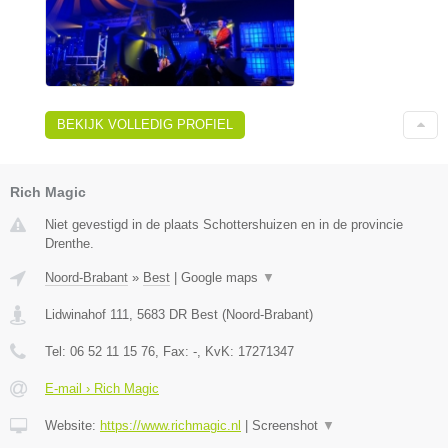
BEKIJK VOLLEDIG PROFIEL
Rich Magic
Niet gevestigd in de plaats Schottershuizen en in de provincie
Drenthe.
Noord-Brabant
»
Best
|
Google maps
▼
Lidwinahof 111
,
5683 DR
Best
(
Noord-Brabant
)
Tel:
06 52 11 15 76
, Fax:
-
, KvK:
17271347
E-mail › Rich Magic
Website:
https://www.richmagic.nl
|
Screenshot
▼