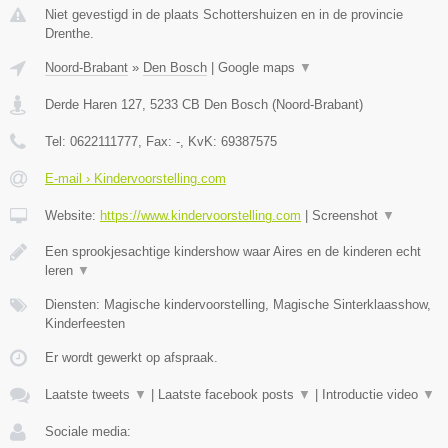
Niet gevestigd in de plaats Schottershuizen en in de provincie
Drenthe.
Noord-Brabant
»
Den Bosch
|
Google maps
▼
Derde Haren 127
,
5233 CB
Den Bosch
(
Noord-Brabant
)
Tel:
0622111777
, Fax:
-
, KvK:
69387575
E-mail › Kindervoorstelling.com
Website:
https://www.kindervoorstelling.com
|
Screenshot
▼
Een sprookjesachtige kindershow waar Aires en de kinderen echt
leren
▼
Diensten: Magische kindervoorstelling, Magische Sinterklaasshow,
Kinderfeesten
Er wordt gewerkt op afspraak.
Laatste tweets
▼
|
Laatste facebook posts
▼
|
Introductie video
▼
Sociale media: