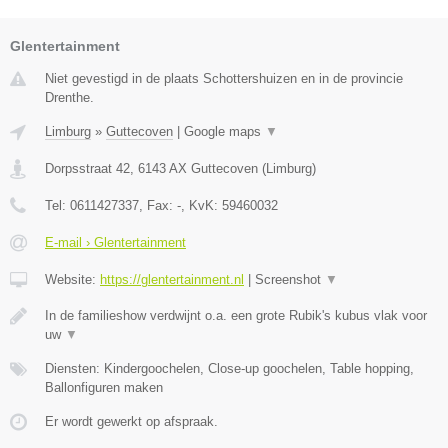
Glentertainment
Niet gevestigd in de plaats Schottershuizen en in de provincie
Drenthe.
Limburg
»
Guttecoven
|
Google maps
▼
Dorpsstraat 42
,
6143 AX
Guttecoven
(
Limburg
)
Tel:
0611427337
, Fax:
-
, KvK:
59460032
E-mail › Glentertainment
Website:
https://glentertainment.nl
|
Screenshot
▼
In de familieshow verdwijnt o.a. een grote Rubik's kubus vlak voor
uw
▼
Diensten: Kindergoochelen, Close-up goochelen, Table hopping,
Ballonfiguren maken
Er wordt gewerkt op afspraak.