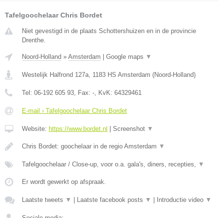
Tafelgoochelaar Chris Bordet
Niet gevestigd in de plaats Schottershuizen en in de provincie
Drenthe.
Noord-Holland
»
Amsterdam
|
Google maps
▼
Westelijk Halfrond 127a
,
1183 HS
Amsterdam
(
Noord-Holland
)
Tel:
06-192 605 93
, Fax:
-
, KvK:
64329461
E-mail › Tafelgoochelaar Chris Bordet
Website:
https://www.bordet.nl
|
Screenshot
▼
Chris Bordet: goochelaar in de regio Amsterdam
▼
Tafelgoochelaar / Close-up, voor o.a. gala's, diners, recepties,
▼
Er wordt gewerkt op afspraak.
Laatste tweets
▼
|
Laatste facebook posts
▼
|
Introductie video
▼
Sociale media: