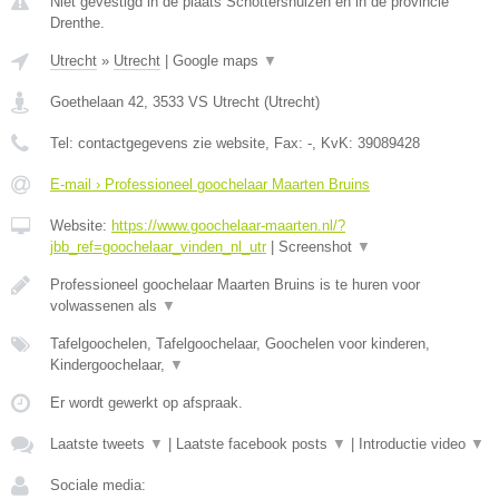
Niet gevestigd in de plaats Schottershuizen en in de provincie
Drenthe.
Utrecht
»
Utrecht
|
Google maps
▼
Goethelaan 42
,
3533 VS
Utrecht
(
Utrecht
)
Tel:
contactgegevens zie website
, Fax:
-
, KvK:
39089428
E-mail › Professioneel goochelaar Maarten Bruins
Website:
https://www.goochelaar-maarten.nl/?
jbb_ref=goochelaar_vinden_nl_utr
|
Screenshot
▼
Professioneel goochelaar Maarten Bruins is te huren voor
volwassenen als
▼
Tafelgoochelen, Tafelgoochelaar, Goochelen voor kinderen,
Kindergoochelaar,
▼
Er wordt gewerkt op afspraak.
Laatste tweets
▼
|
Laatste facebook posts
▼
|
Introductie video
▼
Sociale media: