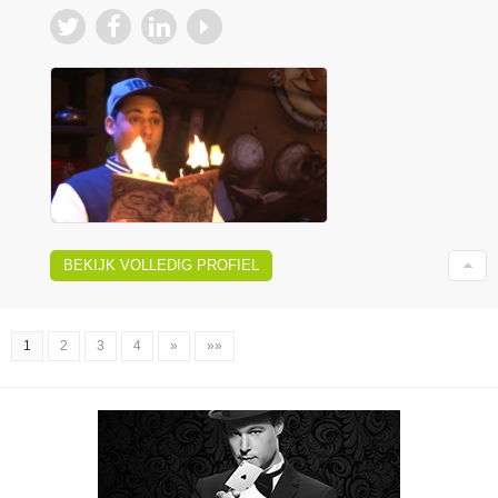
BEKIJK VOLLEDIG PROFIEL
1
2
3
4
»
»»