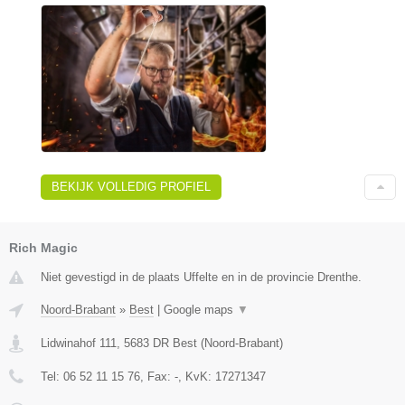
BEKIJK VOLLEDIG PROFIEL
Rich Magic
Niet gevestigd in de plaats Uffelte en in de provincie Drenthe.
Noord-Brabant
»
Best
|
Google maps
▼
Lidwinahof 111
,
5683 DR
Best
(
Noord-Brabant
)
Tel:
06 52 11 15 76
, Fax:
-
, KvK:
17271347