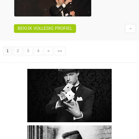
BEKIJK VOLLEDIG PROFIEL
1
2
3
4
»
»»