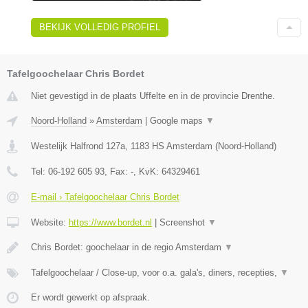
BEKIJK VOLLEDIG PROFIEL
Tafelgoochelaar Chris Bordet
Niet gevestigd in de plaats Uffelte en in de provincie Drenthe.
Noord-Holland
»
Amsterdam
|
Google maps
▼
Westelijk Halfrond 127a
,
1183 HS
Amsterdam
(
Noord-Holland
)
Tel:
06-192 605 93
, Fax:
-
, KvK:
64329461
E-mail › Tafelgoochelaar Chris Bordet
Website:
https://www.bordet.nl
|
Screenshot
▼
Chris Bordet: goochelaar in de regio Amsterdam
▼
Tafelgoochelaar / Close-up, voor o.a. gala's, diners, recepties,
▼
Er wordt gewerkt op afspraak.