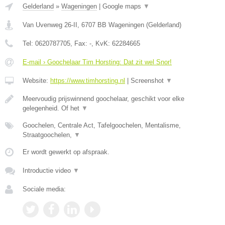
Gelderland
»
Wageningen
|
Google maps
▼
Van Uvenweg 26-II
,
6707 BB
Wageningen
(
Gelderland
)
Tel:
0620787705
, Fax:
-
, KvK:
62284665
E-mail › Goochelaar Tim Horsting: Dat zit wel Snor!
Website:
https://www.timhorsting.nl
|
Screenshot
▼
Meervoudig prijswinnend goochelaar, geschikt voor elke
gelegenheid. Of het
▼
Goochelen, Centrale Act, Tafelgoochelen, Mentalisme,
Straatgoochelen,
▼
Er wordt gewerkt op afspraak.
Introductie video
▼
Sociale media: