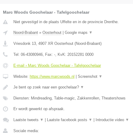
Marc Woods Goochelaar - Tafelgoochelaar
Niet gevestigd in de plaats Uffelte en in de provincie Drenthe.
Noord-Brabant
»
Oosterhout
|
Google maps
▼
Vriesdonk 13
,
4907 XR
Oosterhout
(
Noord-Brabant
)
Tel:
06-43080946
, Fax:
-
, KvK:
20152281 0000
E-mail › Marc Woods Goochelaar - Tafelgoochelaar
Website:
https://www.marcwoods.nl
|
Screenshot
▼
Je bent op zoek naar een goochelaar?
▼
Diensten: Mindreading, Table-magic, Zakkenrollen, Theatershows
Er wordt gewerkt op afspraak.
Laatste tweets
▼
|
Laatste facebook posts
▼
|
Introductie video
▼
Sociale media: