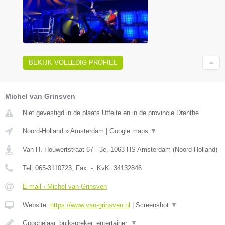
BEKIJK VOLLEDIG PROFIEL
Michel van Grinsven
Niet gevestigd in de plaats Uffelte en in de provincie Drenthe.
Noord-Holland
»
Amsterdam
|
Google maps
▼
Van H. Houwertstraat 67 - 3e
,
1063 HS
Amsterdam
(
Noord-Holland
)
Tel:
065-3110723
, Fax:
-
, KvK:
34132846
E-mail › Michel van Grinsven
Website:
https://www.van-grinsven.nl
|
Screenshot
▼
Goochelaar, buikspreker, entertainer.
▼