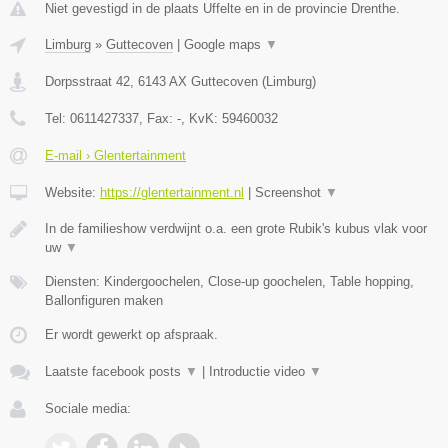
Niet gevestigd in de plaats Uffelte en in de provincie Drenthe.
Limburg
»
Guttecoven
|
Google maps
▼
Dorpsstraat 42
,
6143 AX
Guttecoven
(
Limburg
)
Tel:
0611427337
, Fax:
-
, KvK:
59460032
E-mail › Glentertainment
Website:
https://glentertainment.nl
|
Screenshot
▼
In de familieshow verdwijnt o.a. een grote Rubik's kubus vlak voor
uw
▼
Diensten: Kindergoochelen, Close-up goochelen, Table hopping,
Ballonfiguren maken
Er wordt gewerkt op afspraak.
Laatste facebook posts
▼
|
Introductie video
▼
Sociale media: