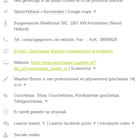
Niet gevestigd in de plaats Uffelte en in de provincie Drenthe.
Noord-Holland
»
Amsterdam
|
Google maps
▼
Burgemeester Röellstraat 592
,
1067 XW
Amsterdam
(
Noord-
Holland
)
Tel:
contactgegevens zie website
, Fax:
-
, KvK:
39089428
E-mail › Goochelaar Maarten (volwassenen & kinderen)
Website:
https://www.goochelaar-maarten.nl/?
jbb_ref=goochelaar_vinden_nl
|
Screenshot
▼
Maarten Bruins is een professioneel en prijswinnend goochelaar. Hij
is in
▼
Goochelaar, Show, Goochelshow, Rondlopende goochelaar,
Tafelgoochelaar,
▼
Er wordt gewerkt op afspraak.
Laatste tweets
▼
|
Laatste facebook posts
▼
|
Introductie video
▼
Sociale media: