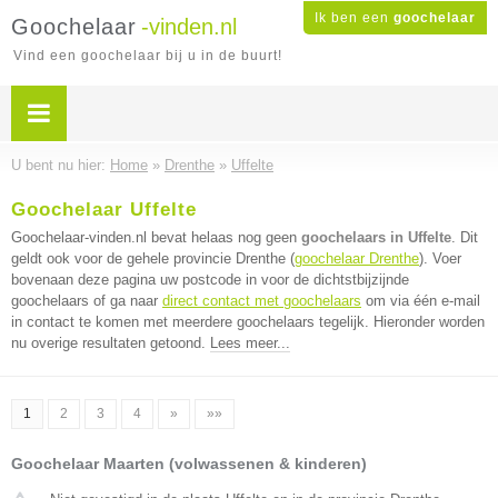
Ik ben een
goochelaar
Goochelaar
-vinden.nl
Vind een goochelaar bij u in de buurt!
U bent nu hier:
Home
»
Drenthe
»
Uffelte
Goochelaar Uffelte
Goochelaar-vinden.nl bevat helaas nog geen
goochelaars in Uffelte
. Dit
geldt ook voor de gehele provincie Drenthe (
goochelaar Drenthe
). Voer
bovenaan deze pagina uw postcode in voor de dichtstbijzijnde
goochelaars of ga naar
direct contact met goochelaars
om via één e-mail
in contact te komen met meerdere goochelaars tegelijk. Hieronder worden
nu overige resultaten getoond.
Lees meer...
1
2
3
4
»
»»
Goochelaar Maarten (volwassenen & kinderen)