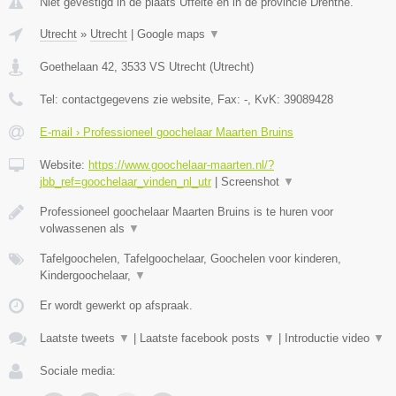
Niet gevestigd in de plaats Uffelte en in de provincie Drenthe.
Utrecht
»
Utrecht
|
Google maps
▼
Goethelaan 42
,
3533 VS
Utrecht
(
Utrecht
)
Tel:
contactgegevens zie website
, Fax:
-
, KvK:
39089428
E-mail › Professioneel goochelaar Maarten Bruins
Website:
https://www.goochelaar-maarten.nl/?
jbb_ref=goochelaar_vinden_nl_utr
|
Screenshot
▼
Professioneel goochelaar Maarten Bruins is te huren voor
volwassenen als
▼
Tafelgoochelen, Tafelgoochelaar, Goochelen voor kinderen,
Kindergoochelaar,
▼
Er wordt gewerkt op afspraak.
Laatste tweets
▼
|
Laatste facebook posts
▼
|
Introductie video
▼
Sociale media: