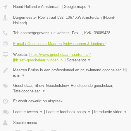
Noord-Holland
»
Amsterdam
|
Google maps
▼
Burgemeester Röellstraat 592
,
1067 XW
Amsterdam
(
Noord-
Holland
)
Tel:
contactgegevens zie website
, Fax:
-
, KvK:
39089428
E-mail › Goochelaar Maarten (volwassenen & kinderen)
Website:
https://www.goochelaar-maarten.nl/?
jbb_ref=goochelaar_vinden_nl
|
Screenshot
▼
Maarten Bruins is een professioneel en prijswinnend goochelaar. Hij
is in
▼
Goochelaar, Show, Goochelshow, Rondlopende goochelaar,
Tafelgoochelaar,
▼
Er wordt gewerkt op afspraak.
Laatste tweets
▼
|
Laatste facebook posts
▼
|
Introductie video
▼
Sociale media: