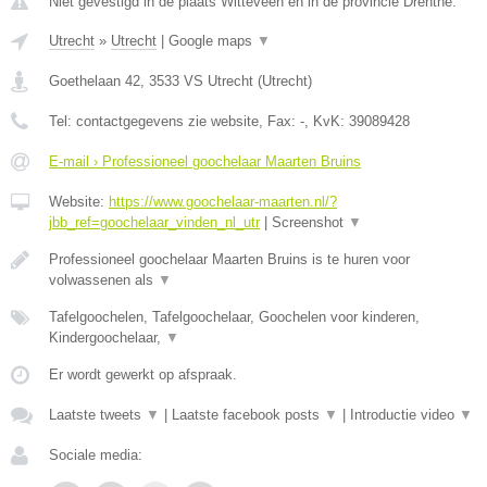
Niet gevestigd in de plaats Witteveen en in de provincie Drenthe.
Utrecht
»
Utrecht
|
Google maps
▼
Goethelaan 42
,
3533 VS
Utrecht
(
Utrecht
)
Tel:
contactgegevens zie website
, Fax:
-
, KvK:
39089428
E-mail › Professioneel goochelaar Maarten Bruins
Website:
https://www.goochelaar-maarten.nl/?
jbb_ref=goochelaar_vinden_nl_utr
|
Screenshot
▼
Professioneel goochelaar Maarten Bruins is te huren voor
volwassenen als
▼
Tafelgoochelen, Tafelgoochelaar, Goochelen voor kinderen,
Kindergoochelaar,
▼
Er wordt gewerkt op afspraak.
Laatste tweets
▼
|
Laatste facebook posts
▼
|
Introductie video
▼
Sociale media: