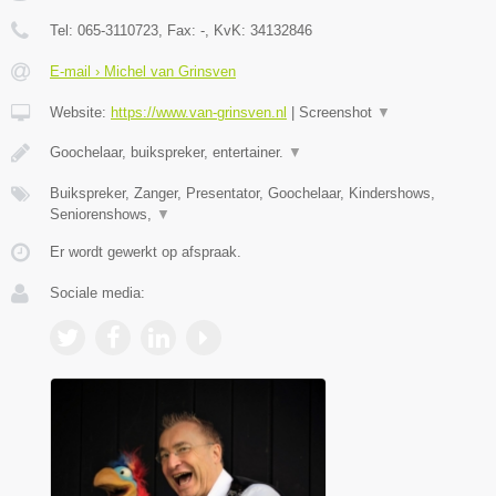
Tel:
065-3110723
, Fax:
-
, KvK:
34132846
E-mail › Michel van Grinsven
Website:
https://www.van-grinsven.nl
|
Screenshot
▼
Goochelaar, buikspreker, entertainer.
▼
Buikspreker, Zanger, Presentator, Goochelaar, Kindershows,
Seniorenshows,
▼
Er wordt gewerkt op afspraak.
Sociale media: