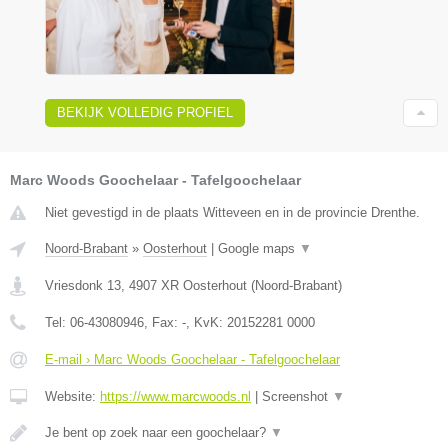
BEKIJK VOLLEDIG PROFIEL
Marc Woods Goochelaar - Tafelgoochelaar
Niet gevestigd in de plaats Witteveen en in de provincie Drenthe.
Noord-Brabant
»
Oosterhout
|
Google maps
▼
Vriesdonk 13
,
4907 XR
Oosterhout
(
Noord-Brabant
)
Tel:
06-43080946
, Fax:
-
, KvK:
20152281 0000
E-mail › Marc Woods Goochelaar - Tafelgoochelaar
Website:
https://www.marcwoods.nl
|
Screenshot
▼
Je bent op zoek naar een goochelaar?
▼