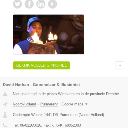
BEKIJK VOLLEDIG PROFIEL
David Nathan - Goochelaar & Illusionist
Niet gevestigd in de plaats Witteveen en in de provincie Drenthe.
Noord-Holland
»
Purmerend
|
Google maps
▼
Gedempte Where
,
1441 DR
Purmerend
(
Noord-Holland
)
Tel:
06-81265016
, Fax:
-
, KvK:
68052383