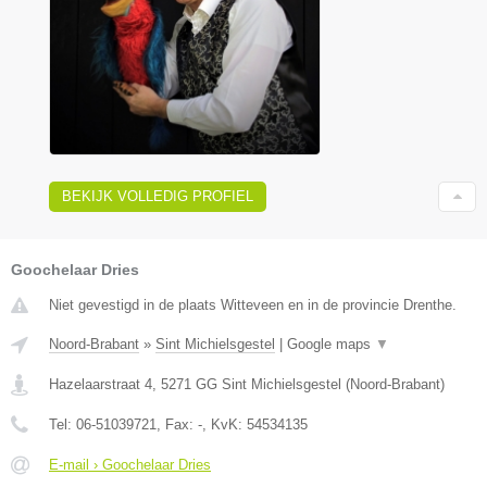
BEKIJK VOLLEDIG PROFIEL
Goochelaar Dries
Niet gevestigd in de plaats Witteveen en in de provincie Drenthe.
Noord-Brabant
»
Sint Michielsgestel
|
Google maps
▼
Hazelaarstraat 4
,
5271 GG
Sint Michielsgestel
(
Noord-Brabant
)
Tel:
06-51039721
, Fax:
-
, KvK:
54534135
E-mail › Goochelaar Dries