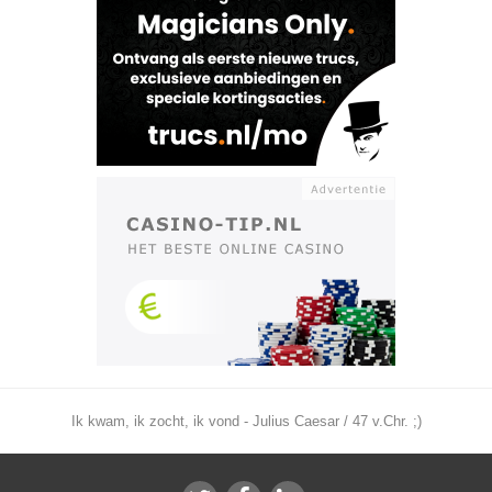
Ik kwam, ik zocht, ik vond - Julius Caesar / 47 v.Chr. ;)