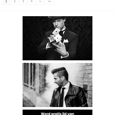
1
2
3
4
»
»»