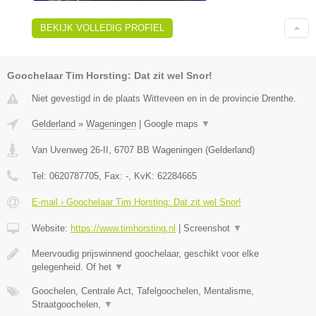
BEKIJK VOLLEDIG PROFIEL
Goochelaar Tim Horsting: Dat zit wel Snor!
Niet gevestigd in de plaats Witteveen en in de provincie Drenthe.
Gelderland
»
Wageningen
|
Google maps
▼
Van Uvenweg 26-II
,
6707 BB
Wageningen
(
Gelderland
)
Tel:
0620787705
, Fax:
-
, KvK:
62284665
E-mail › Goochelaar Tim Horsting: Dat zit wel Snor!
Website:
https://www.timhorsting.nl
|
Screenshot
▼
Meervoudig prijswinnend goochelaar, geschikt voor elke
gelegenheid. Of het
▼
Goochelen, Centrale Act, Tafelgoochelen, Mentalisme,
Straatgoochelen,
▼