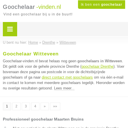
Ik ben een
goochelaar
Goochelaar
-vinden.nl
Vind een goochelaar bij u in de buurt!
U bent nu hier:
Home
»
Drenthe
»
Witteveen
Goochelaar Witteveen
Goochelaar-vinden.nl bevat helaas nog geen
goochelaars in Witteveen
.
Dit geldt ook voor de gehele provincie Drenthe (
goochelaar Drenthe
). Voer
bovenaan deze pagina uw postcode in voor de dichtstbijzijnde
goochelaars of ga naar
direct contact met goochelaars
om via één e-mail
in contact te komen met meerdere goochelaars tegelijk. Hieronder worden
nu overige resultaten getoond.
Lees meer...
1
2
3
4
»
»»
Professioneel goochelaar Maarten Bruins