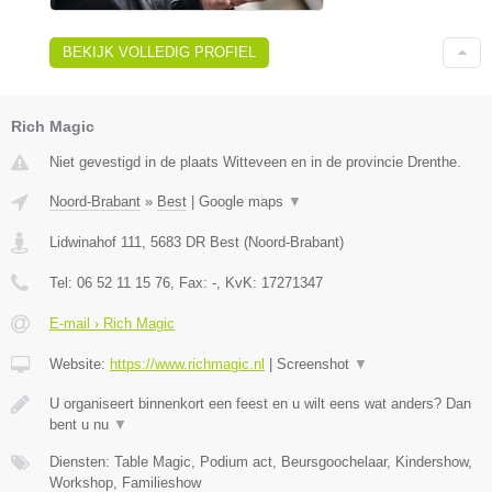
BEKIJK VOLLEDIG PROFIEL
Rich Magic
Niet gevestigd in de plaats Witteveen en in de provincie Drenthe.
Noord-Brabant
»
Best
|
Google maps
▼
Lidwinahof 111
,
5683 DR
Best
(
Noord-Brabant
)
Tel:
06 52 11 15 76
, Fax:
-
, KvK:
17271347
E-mail › Rich Magic
Website:
https://www.richmagic.nl
|
Screenshot
▼
U organiseert binnenkort een feest en u wilt eens wat anders? Dan
bent u nu
▼
Diensten: Table Magic, Podium act, Beursgoochelaar, Kindershow,
Workshop, Familieshow