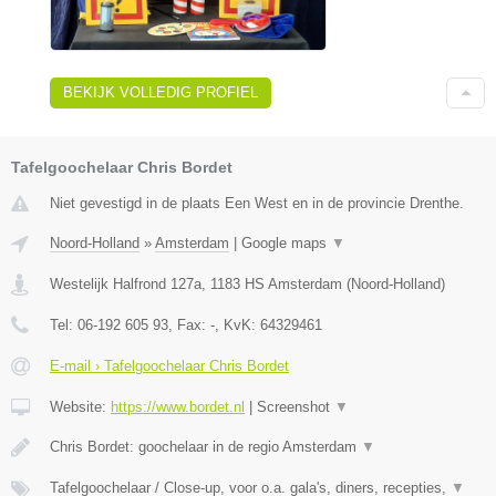
BEKIJK VOLLEDIG PROFIEL
Tafelgoochelaar Chris Bordet
Niet gevestigd in de plaats Een West en in de provincie Drenthe.
Noord-Holland
»
Amsterdam
|
Google maps
▼
Westelijk Halfrond 127a
,
1183 HS
Amsterdam
(
Noord-Holland
)
Tel:
06-192 605 93
, Fax:
-
, KvK:
64329461
E-mail › Tafelgoochelaar Chris Bordet
Website:
https://www.bordet.nl
|
Screenshot
▼
Chris Bordet: goochelaar in de regio Amsterdam
▼
Tafelgoochelaar / Close-up, voor o.a. gala's, diners, recepties,
▼