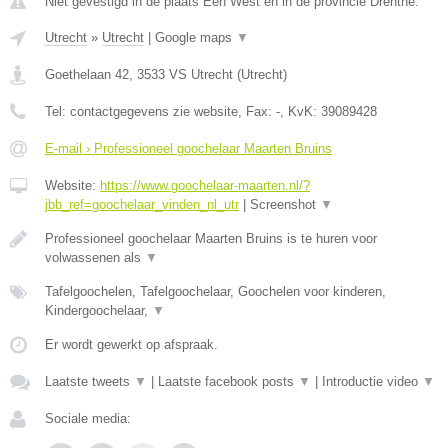
Niet gevestigd in de plaats Een West en in de provincie Drenthe.
Utrecht
»
Utrecht
|
Google maps
▼
Goethelaan 42
,
3533 VS
Utrecht
(
Utrecht
)
Tel:
contactgegevens zie website
, Fax:
-
, KvK:
39089428
E-mail › Professioneel goochelaar Maarten Bruins
Website:
https://www.goochelaar-maarten.nl/?
jbb_ref=goochelaar_vinden_nl_utr
|
Screenshot
▼
Professioneel goochelaar Maarten Bruins is te huren voor
volwassenen als
▼
Tafelgoochelen, Tafelgoochelaar, Goochelen voor kinderen,
Kindergoochelaar,
▼
Er wordt gewerkt op afspraak.
Laatste tweets
▼
|
Laatste facebook posts
▼
|
Introductie video
▼
Sociale media: