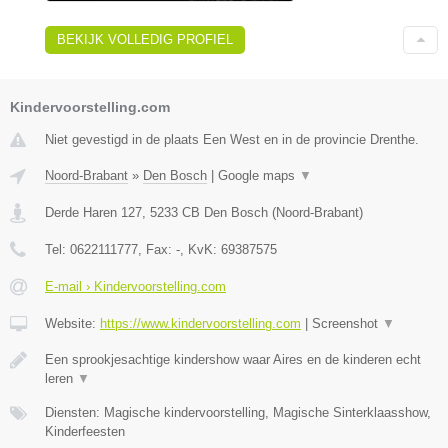
BEKIJK VOLLEDIG PROFIEL
Kindervoorstelling.com
Niet gevestigd in de plaats Een West en in de provincie Drenthe.
Noord-Brabant
»
Den Bosch
|
Google maps
▼
Derde Haren 127
,
5233 CB
Den Bosch
(
Noord-Brabant
)
Tel:
0622111777
, Fax:
-
, KvK:
69387575
E-mail › Kindervoorstelling.com
Website:
https://www.kindervoorstelling.com
|
Screenshot
▼
Een sprookjesachtige kindershow waar Aires en de kinderen echt
leren
▼
Diensten: Magische kindervoorstelling, Magische Sinterklaasshow,
Kinderfeesten