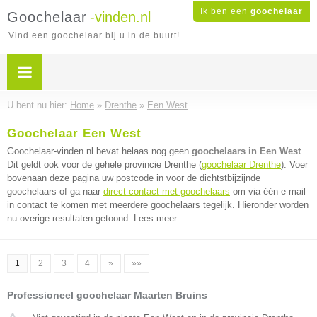
Ik ben een
goochelaar
Goochelaar
-vinden.nl
Vind een goochelaar bij u in de buurt!
U bent nu hier:
Home
»
Drenthe
»
Een West
Goochelaar Een West
Goochelaar-vinden.nl bevat helaas nog geen
goochelaars in Een West
.
Dit geldt ook voor de gehele provincie Drenthe (
goochelaar Drenthe
). Voer
bovenaan deze pagina uw postcode in voor de dichtstbijzijnde
goochelaars of ga naar
direct contact met goochelaars
om via één e-mail
in contact te komen met meerdere goochelaars tegelijk. Hieronder worden
nu overige resultaten getoond.
Lees meer...
1
2
3
4
»
»»
Professioneel goochelaar Maarten Bruins