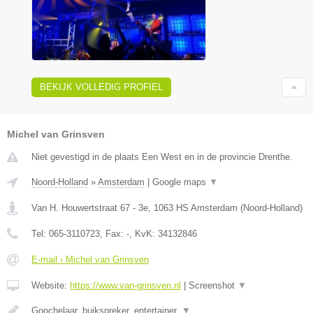
BEKIJK VOLLEDIG PROFIEL
Michel van Grinsven
Niet gevestigd in de plaats Een West en in de provincie Drenthe.
Noord-Holland
»
Amsterdam
|
Google maps
▼
Van H. Houwertstraat 67 - 3e
,
1063 HS
Amsterdam
(
Noord-Holland
)
Tel:
065-3110723
, Fax:
-
, KvK:
34132846
E-mail › Michel van Grinsven
Website:
https://www.van-grinsven.nl
|
Screenshot
▼
Goochelaar, buikspreker, entertainer.
▼