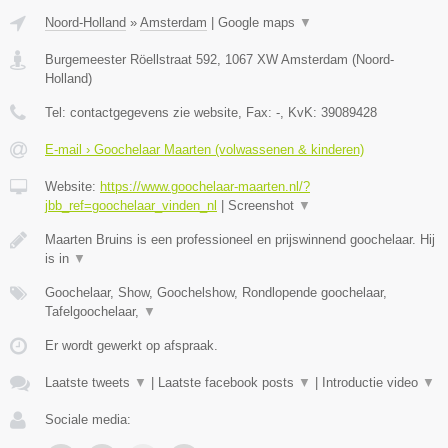
Noord-Holland
»
Amsterdam
|
Google maps
▼
Burgemeester Röellstraat 592
,
1067 XW
Amsterdam
(
Noord-
Holland
)
Tel:
contactgegevens zie website
, Fax:
-
, KvK:
39089428
E-mail › Goochelaar Maarten (volwassenen & kinderen)
Website:
https://www.goochelaar-maarten.nl/?
jbb_ref=goochelaar_vinden_nl
|
Screenshot
▼
Maarten Bruins is een professioneel en prijswinnend goochelaar. Hij
is in
▼
Goochelaar, Show, Goochelshow, Rondlopende goochelaar,
Tafelgoochelaar,
▼
Er wordt gewerkt op afspraak.
Laatste tweets
▼
|
Laatste facebook posts
▼
|
Introductie video
▼
Sociale media: