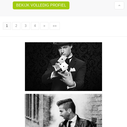
BEKIJK VOLLEDIG PROFIEL
1
2
3
4
»
»»