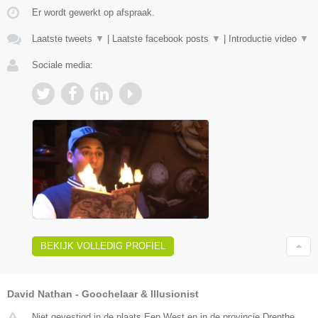
Er wordt gewerkt op afspraak.
Laatste tweets
▼
|
Laatste facebook posts
▼
|
Introductie video
▼
Sociale media:
BEKIJK VOLLEDIG PROFIEL
David Nathan - Goochelaar & Illusionist
Niet gevestigd in de plaats Een West en in de provincie Drenthe.