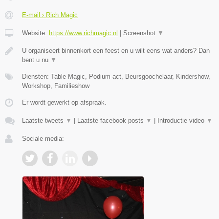
E-mail › Rich Magic
Website:
https://www.richmagic.nl
|
Screenshot
▼
U organiseert binnenkort een feest en u wilt eens wat anders? Dan
bent u nu
▼
Diensten: Table Magic, Podium act, Beursgoochelaar, Kindershow,
Workshop, Familieshow
Er wordt gewerkt op afspraak.
Laatste tweets
▼
|
Laatste facebook posts
▼
|
Introductie video
▼
Sociale media: