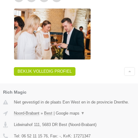
BEKIJK VOLLEDIG PROFIEL
Rich Magic
Niet gevestigd in de plaats Een West en in de provincie Drenthe.
Noord-Brabant
»
Best
|
Google maps
▼
Lidwinahof 111
,
5683 DR
Best
(
Noord-Brabant
)
Tel:
06 52 11 15 76
, Fax:
-
, KvK:
17271347