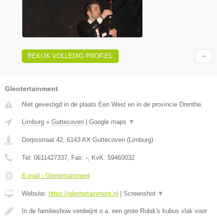
BEKIJK VOLLEDIG PROFIEL
Glentertainment
Niet gevestigd in de plaats Een West en in de provincie Drenthe.
Limburg
»
Guttecoven
|
Google maps
▼
Dorpsstraat 42
,
6143 AX
Guttecoven
(
Limburg
)
Tel:
0611427337
, Fax:
-
, KvK:
59460032
E-mail › Glentertainment
Website:
https://glentertainment.nl
|
Screenshot
▼
In de familieshow verdwijnt o.a. een grote Rubik's kubus vlak voor