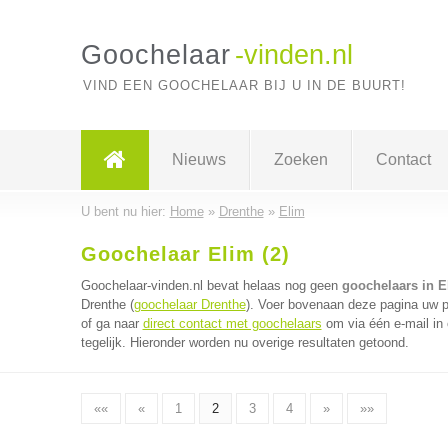
Goochelaar
-vinden.nl
VIND EEN GOOCHELAAR BIJ U IN DE BUURT!
Nieuws
Zoeken
Contact
U bent nu hier:
Home
»
Drenthe
»
Elim
Goochelaar Elim (2)
Goochelaar-vinden.nl bevat helaas nog geen
goochelaars in E
Drenthe (
goochelaar Drenthe
). Voer bovenaan deze pagina uw po
of ga naar
direct contact met goochelaars
om via één e-mail in
tegelijk. Hieronder worden nu overige resultaten getoond.
««
«
1
2
3
4
»
»»