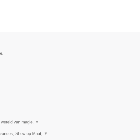
e.
e wereld van magie.
▼
earances, Show op Maat,
▼