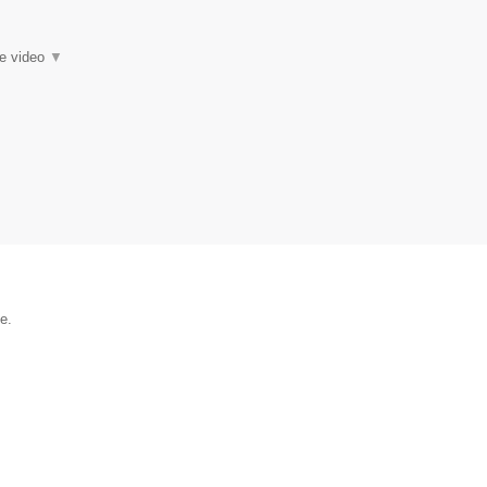
ie video
▼
e.