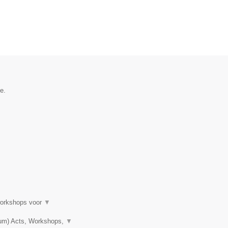
e.
workshops voor
▼
ium) Acts, Workshops,
▼