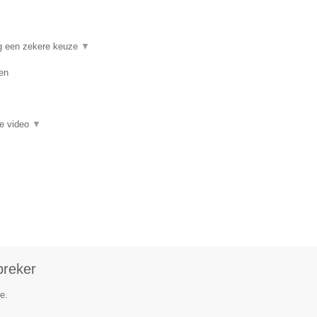
ng een zekere keuze
▼
en
ie video
▼
preker
e.