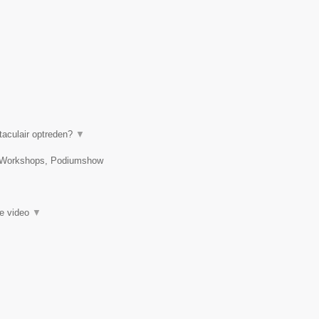
taculair optreden?
▼
, Workshops, Podiumshow
ie video
▼