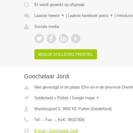
Er wordt gewerkt op afspraak.
Laatste tweets
▼
|
Laatste facebook posts
▼
|
Introduct
Sociale media:
BEKIJK VOLLEDIG PROFIEL
Goochelaar Jordi
Niet gevestigd in de plaats Elim en in de provincie Drenth
Gelderland
»
Putten
|
Google maps
▼
Muntersgoed 3
,
3882 KE
Putten
(
Gelderland
)
Tel:
-
, Fax:
-
, KvK:
08167926
E-mail › Goochelaar Jordi