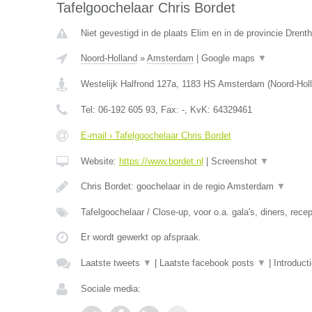
Tafelgoochelaar Chris Bordet
Niet gevestigd in de plaats Elim en in de provincie Drenth
Noord-Holland
»
Amsterdam
|
Google maps
▼
Westelijk Halfrond 127a
,
1183 HS
Amsterdam
(
Noord-Hol
Tel:
06-192 605 93
, Fax:
-
, KvK:
64329461
E-mail › Tafelgoochelaar Chris Bordet
Website:
https://www.bordet.nl
|
Screenshot
▼
Chris Bordet: goochelaar in de regio Amsterdam
▼
Tafelgoochelaar / Close-up, voor o.a. gala's, diners, rece
Er wordt gewerkt op afspraak.
Laatste tweets
▼
|
Laatste facebook posts
▼
|
Introduct
Sociale media: