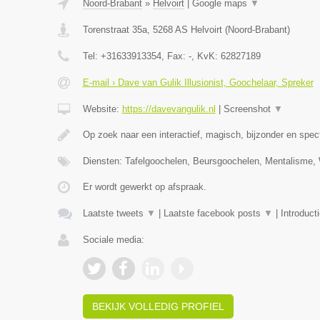
Noord-Brabant
»
Helvoirt
|
Google maps
▼
Torenstraat 35a
,
5268 AS
Helvoirt
(
Noord-Brabant
)
Tel:
+31633913354
, Fax:
-
, KvK:
62827189
E-mail › Dave van Gulik Illusionist, Goochelaar, Spreker
Website:
https://davevangulik.nl
|
Screenshot
▼
Op zoek naar een interactief, magisch, bijzonder en spec
Diensten: Tafelgoochelen, Beursgoochelen, Mentalisme
Er wordt gewerkt op afspraak.
Laatste tweets
▼
|
Laatste facebook posts
▼
|
Introduct
Sociale media:
BEKIJK VOLLEDIG PROFIEL