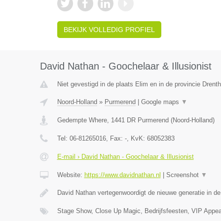
BEKIJK VOLLEDIG PROFIEL
David Nathan - Goochelaar & Illusionist
Niet gevestigd in de plaats Elim en in de provincie Drenth
Noord-Holland
»
Purmerend
|
Google maps
▼
Gedempte Where
,
1441 DR
Purmerend
(
Noord-Holland
)
Tel:
06-81265016
, Fax:
-
, KvK:
68052383
E-mail › David Nathan - Goochelaar & Illusionist
Website:
https://www.davidnathan.nl
|
Screenshot
▼
David Nathan vertegenwoordigt de nieuwe generatie in d
Stage Show, Close Up Magic, Bedrijfsfeesten, VIP App