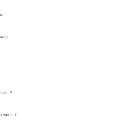
e.
land
)
pties,
▼
ie video
▼