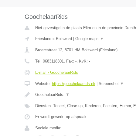
GoochelaarRids
Niet gevestigd in de plaats Elim en in de provincie Drenth
Friesland
»
Bolsward
|
Google maps
▼
Broerestraat 12
,
8701 HM
Bolsward
(
Friesland
)
Tel:
0683118301
, Fax:
-
, KvK:
-
E-mail › GoochelaarRids
Website:
https://goochelaarrids.nl/
|
Screenshot
▼
GoochelaarRids.
▼
Diensten: Toneel, Close-up, Kinderen, Feesten, Humor, E
Er wordt gewerkt op afspraak.
Sociale media: