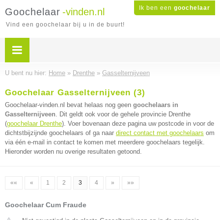
Ik ben een
goochelaar
Goochelaar
-vinden.nl
Vind een goochelaar bij u in de buurt!
U bent nu hier:
Home
»
Drenthe
»
Gasselternijveen
Goochelaar Gasselternijveen (3)
Goochelaar-vinden.nl bevat helaas nog geen
goochelaars in
Gasselternijveen
. Dit geldt ook voor de gehele provincie Drenthe
(
goochelaar Drenthe
). Voer bovenaan deze pagina uw postcode in voor de
dichtstbijzijnde goochelaars of ga naar
direct contact met goochelaars
om
via één e-mail in contact te komen met meerdere goochelaars tegelijk.
Hieronder worden nu overige resultaten getoond.
««
«
1
2
3
4
»
»»
Goochelaar Cum Fraude