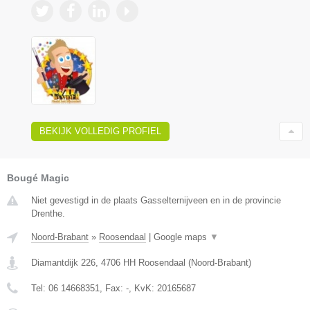
BEKIJK VOLLEDIG PROFIEL
Bougé Magic
Niet gevestigd in de plaats Gasselternijveen en in de provincie
Drenthe.
Noord-Brabant
»
Roosendaal
|
Google maps
▼
Diamantdijk 226
,
4706 HH
Roosendaal
(
Noord-Brabant
)
Tel:
06 14668351
, Fax:
-
, KvK:
20165687