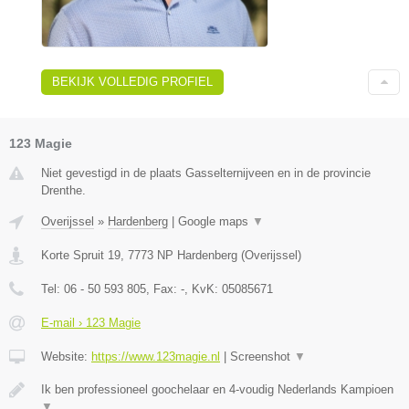
BEKIJK VOLLEDIG PROFIEL
123 Magie
Niet gevestigd in de plaats Gasselternijveen en in de provincie
Drenthe.
Overijssel
»
Hardenberg
|
Google maps
▼
Korte Spruit 19
,
7773 NP
Hardenberg
(
Overijssel
)
Tel:
06 - 50 593 805
, Fax:
-
, KvK:
05085671
E-mail › 123 Magie
Website:
https://www.123magie.nl
|
Screenshot
▼
Ik ben professioneel goochelaar en 4-voudig Nederlands Kampioen
▼