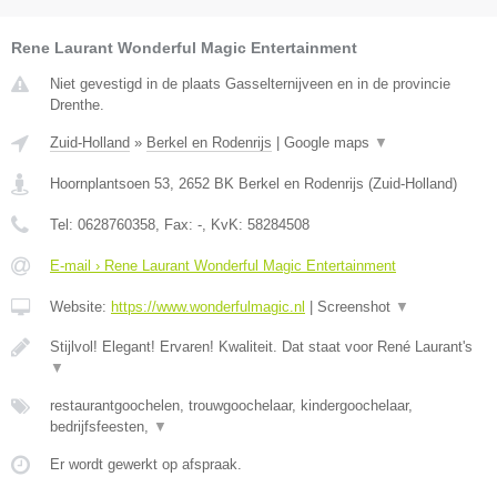
Rene Laurant Wonderful Magic Entertainment
Niet gevestigd in de plaats Gasselternijveen en in de provincie
Drenthe.
Zuid-Holland
»
Berkel en Rodenrijs
|
Google maps
▼
Hoornplantsoen 53
,
2652 BK
Berkel en Rodenrijs
(
Zuid-Holland
)
Tel:
0628760358
, Fax:
-
, KvK:
58284508
E-mail › Rene Laurant Wonderful Magic Entertainment
Website:
https://www.wonderfulmagic.nl
|
Screenshot
▼
Stijlvol! Elegant! Ervaren! Kwaliteit. Dat staat voor René Laurant's
▼
restaurantgoochelen, trouwgoochelaar, kindergoochelaar,
bedrijfsfeesten,
▼
Er wordt gewerkt op afspraak.