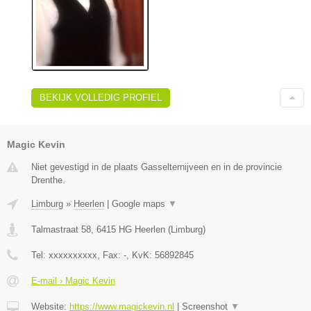
BEKIJK VOLLEDIG PROFIEL
Magic Kevin
Niet gevestigd in de plaats Gasselternijveen en in de provincie
Drenthe.
Limburg
»
Heerlen
|
Google maps
▼
Talmastraat 58
,
6415 HG
Heerlen
(
Limburg
)
Tel:
xxxxxxxxxx
, Fax:
-
, KvK:
56892845
E-mail › Magic Kevin
Website:
https://www.magickevin.nl
|
Screenshot
▼