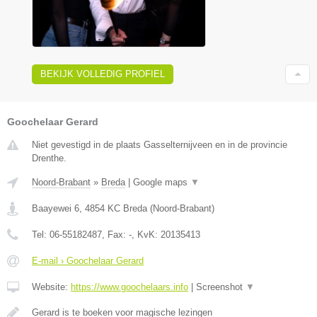
BEKIJK VOLLEDIG PROFIEL
Goochelaar Gerard
Niet gevestigd in de plaats Gasselternijveen en in de provincie
Drenthe.
Noord-Brabant
»
Breda
|
Google maps
▼
Baayewei 6
,
4854 KC
Breda
(
Noord-Brabant
)
Tel:
06-55182487
, Fax:
-
, KvK:
20135413
E-mail › Goochelaar Gerard
Website:
https://www.goochelaars.info
|
Screenshot
▼
Gerard is te boeken voor magische lezingen