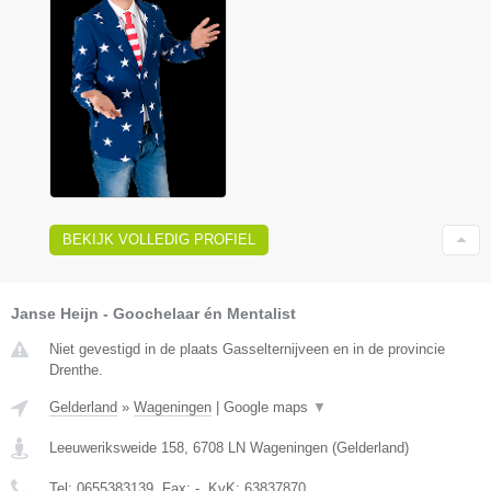
BEKIJK VOLLEDIG PROFIEL
Janse Heijn - Goochelaar én Mentalist
Niet gevestigd in de plaats Gasselternijveen en in de provincie
Drenthe.
Gelderland
»
Wageningen
|
Google maps
▼
Leeuweriksweide 158
,
6708 LN
Wageningen
(
Gelderland
)
Tel:
0655383139
, Fax:
-
, KvK:
63837870