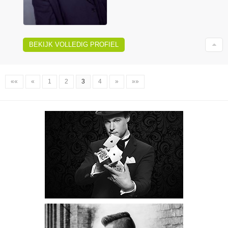
BEKIJK VOLLEDIG PROFIEL
««
«
1
2
3
4
»
»»