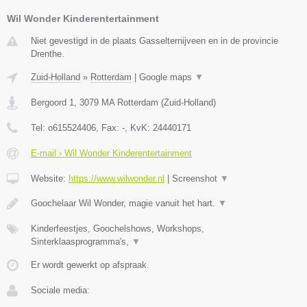
Wil Wonder Kinderentertainment
Niet gevestigd in de plaats Gasselternijveen en in de provincie
Drenthe.
Zuid-Holland
»
Rotterdam
|
Google maps
▼
Bergoord 1
,
3079 MA
Rotterdam
(
Zuid-Holland
)
Tel:
o615524406
, Fax:
-
, KvK:
24440171
E-mail › Wil Wonder Kinderentertainment
Website:
https://www.wilwonder.nl
|
Screenshot
▼
Goochelaar Wil Wonder, magie vanuit het hart.
▼
Kinderfeestjes, Goochelshows, Workshops,
Sinterklaasprogramma's,
▼
Er wordt gewerkt op afspraak.
Sociale media: