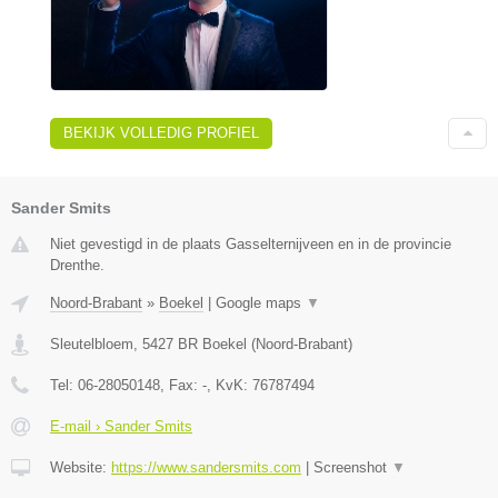
BEKIJK VOLLEDIG PROFIEL
Sander Smits
Niet gevestigd in de plaats Gasselternijveen en in de provincie
Drenthe.
Noord-Brabant
»
Boekel
|
Google maps
▼
Sleutelbloem
,
5427 BR
Boekel
(
Noord-Brabant
)
Tel:
06-28050148
, Fax:
-
, KvK:
76787494
E-mail › Sander Smits
Website:
https://www.sandersmits.com
|
Screenshot
▼