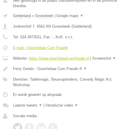
Niet gevestigd in de plaats Gasselternijveen en in de provincie
Drenthe.
Gelderland
»
Groesbeek
|
Google maps
▼
Jonkershof 7
,
6561 AN
Groesbeek
(
Gelderland
)
Tel:
024-3973011
, Fax:
-
, KvK:
n.v.t.
E-mail › Goochelaar Cum Fraude
Website:
https://www.goochelaarcumfraude.nl
|
Screenshot
▼
Ferry Gerats - Goochelaar Cum Fraude ®
▼
Diensten: Tablemagic, Beursoptredens, Comedy Magic Act,
Workshop
Er wordt gewerkt op afspraak.
Laatste tweets
▼
|
Introductie video
▼
Sociale media: