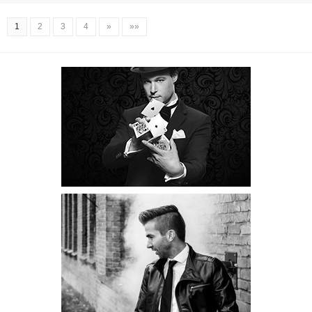
1
2
3
4
»
»»