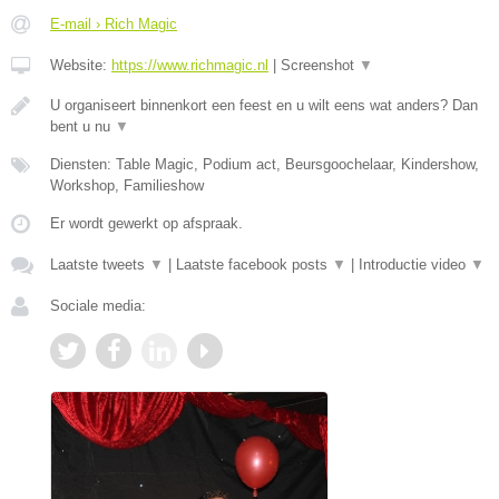
E-mail › Rich Magic
Website:
https://www.richmagic.nl
|
Screenshot
▼
U organiseert binnenkort een feest en u wilt eens wat anders? Dan
bent u nu
▼
Diensten: Table Magic, Podium act, Beursgoochelaar, Kindershow,
Workshop, Familieshow
Er wordt gewerkt op afspraak.
Laatste tweets
▼
|
Laatste facebook posts
▼
|
Introductie video
▼
Sociale media: