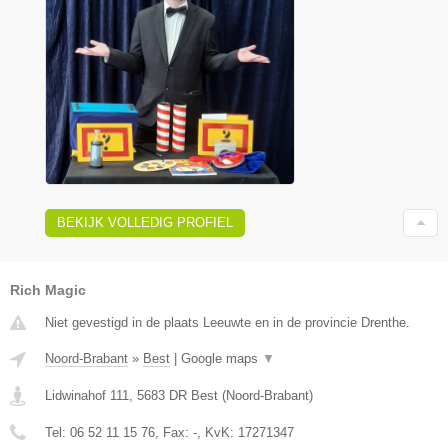
BEKIJK VOLLEDIG PROFIEL
Rich Magic
Niet gevestigd in de plaats Leeuwte en in de provincie Drenthe.
Noord-Brabant
»
Best
|
Google maps
▼
Lidwinahof 111
,
5683 DR
Best
(
Noord-Brabant
)
Tel:
06 52 11 15 76
, Fax:
-
, KvK:
17271347