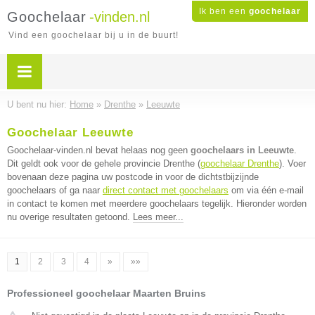
Ik ben een
goochelaar
Goochelaar
-vinden.nl
Vind een goochelaar bij u in de buurt!
U bent nu hier:
Home
»
Drenthe
»
Leeuwte
Goochelaar Leeuwte
Goochelaar-vinden.nl bevat helaas nog geen
goochelaars in Leeuwte
.
Dit geldt ook voor de gehele provincie Drenthe (
goochelaar Drenthe
). Voer
bovenaan deze pagina uw postcode in voor de dichtstbijzijnde
goochelaars of ga naar
direct contact met goochelaars
om via één e-mail
in contact te komen met meerdere goochelaars tegelijk. Hieronder worden
nu overige resultaten getoond.
Lees meer...
1
2
3
4
»
»»
Professioneel goochelaar Maarten Bruins