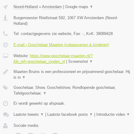
Noord-Holland
»
Amsterdam
|
Google maps
▼
Burgemeester Röellstraat 592
,
1067 XW
Amsterdam
(
Noord-
Holland
)
Tel:
contactgegevens zie website
, Fax:
-
, KvK:
39089428
E-mail › Goochelaar Maarten (volwassenen & kinderen)
Website:
https://www.goochelaar-maarten.nl/?
jbb_ref=goochelaar_vinden_nl
|
Screenshot
▼
Maarten Bruins is een professioneel en prijswinnend goochelaar. Hij
is in
▼
Goochelaar, Show, Goochelshow, Rondlopende goochelaar,
Tafelgoochelaar,
▼
Er wordt gewerkt op afspraak.
Laatste tweets
▼
|
Laatste facebook posts
▼
|
Introductie video
▼
Sociale media: