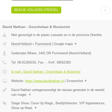
BEKIJK VOLLEDIG PROFIEL
David Nathan - Goochelaar & Illusionist
Niet gevestigd in de plaats Leeuwte en in de provincie Drenthe.
Noord-Holland
»
Purmerend
|
Google maps
▼
Gedempte Where
,
1441 DR
Purmerend
(
Noord-Holland
)
Tel:
06-81265016
, Fax:
-
, KvK:
68052383
E-mail › David Nathan - Goochelaar & Illusionist
Website:
https://www.davidnathan.nl
|
Screenshot
▼
David Nathan vertegenwoordigt de nieuwe generatie in de wereld
van magie.
▼
Stage Show, Close Up Magic, Bedrijfsfeesten, VIP Appearances,
Show op Maat,
▼