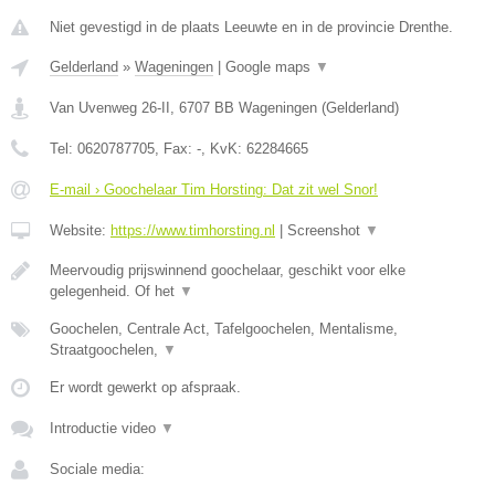
Niet gevestigd in de plaats Leeuwte en in de provincie Drenthe.
Gelderland
»
Wageningen
|
Google maps
▼
Van Uvenweg 26-II
,
6707 BB
Wageningen
(
Gelderland
)
Tel:
0620787705
, Fax:
-
, KvK:
62284665
E-mail › Goochelaar Tim Horsting: Dat zit wel Snor!
Website:
https://www.timhorsting.nl
|
Screenshot
▼
Meervoudig prijswinnend goochelaar, geschikt voor elke
gelegenheid. Of het
▼
Goochelen, Centrale Act, Tafelgoochelen, Mentalisme,
Straatgoochelen,
▼
Er wordt gewerkt op afspraak.
Introductie video
▼
Sociale media: