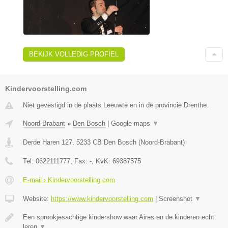
BEKIJK VOLLEDIG PROFIEL
Kindervoorstelling.com
Niet gevestigd in de plaats Leeuwte en in de provincie Drenthe.
Noord-Brabant
»
Den Bosch
|
Google maps
▼
Derde Haren 127
,
5233 CB
Den Bosch
(
Noord-Brabant
)
Tel:
0622111777
, Fax:
-
, KvK:
69387575
E-mail › Kindervoorstelling.com
Website:
https://www.kindervoorstelling.com
|
Screenshot
▼
Een sprookjesachtige kindershow waar Aires en de kinderen echt
leren
▼