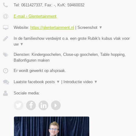
Tel:
0611427337
, Fax:
-
, KvK:
59460032
E-mail › Glentertainment
Website:
https://glentertainment.nl
|
Screenshot
▼
In de familieshow verdwijnt o.a. een grote Rubik's kubus vlak voor
uw
▼
Diensten: Kindergoochelen, Close-up goochelen, Table hopping,
Ballonfiguren maken
Er wordt gewerkt op afspraak.
Laatste facebook posts
▼
|
Introductie video
▼
Sociale media: