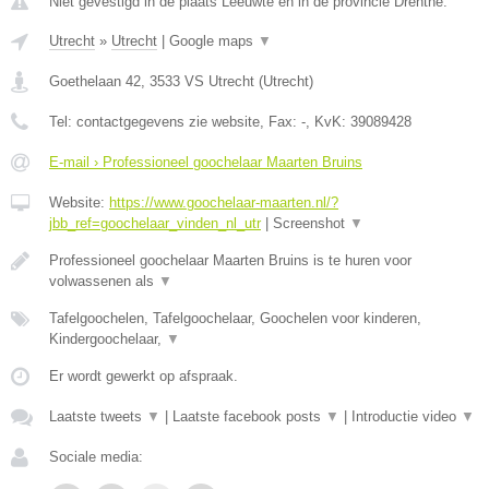
Niet gevestigd in de plaats Leeuwte en in de provincie Drenthe.
Utrecht
»
Utrecht
|
Google maps
▼
Goethelaan 42
,
3533 VS
Utrecht
(
Utrecht
)
Tel:
contactgegevens zie website
, Fax:
-
, KvK:
39089428
E-mail › Professioneel goochelaar Maarten Bruins
Website:
https://www.goochelaar-maarten.nl/?
jbb_ref=goochelaar_vinden_nl_utr
|
Screenshot
▼
Professioneel goochelaar Maarten Bruins is te huren voor
volwassenen als
▼
Tafelgoochelen, Tafelgoochelaar, Goochelen voor kinderen,
Kindergoochelaar,
▼
Er wordt gewerkt op afspraak.
Laatste tweets
▼
|
Laatste facebook posts
▼
|
Introductie video
▼
Sociale media: