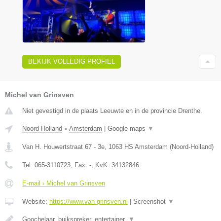
BEKIJK VOLLEDIG PROFIEL
Michel van Grinsven
Niet gevestigd in de plaats Leeuwte en in de provincie Drenthe.
Noord-Holland
»
Amsterdam
|
Google maps
▼
Van H. Houwertstraat 67 - 3e
,
1063 HS
Amsterdam
(
Noord-Holland
)
Tel:
065-3110723
, Fax:
-
, KvK:
34132846
E-mail › Michel van Grinsven
Website:
https://www.van-grinsven.nl
|
Screenshot
▼
Goochelaar, buikspreker, entertainer.
▼