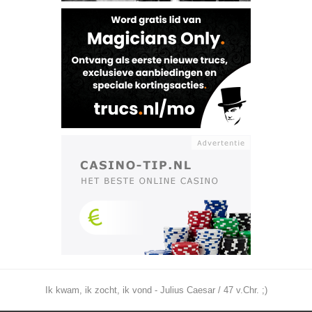
Ik kwam, ik zocht, ik vond - Julius Caesar / 47 v.Chr. ;)