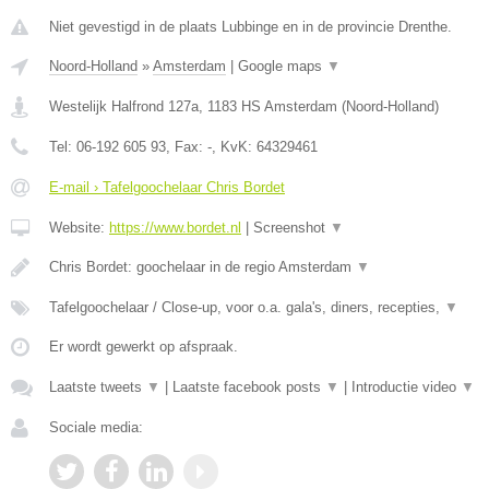
Niet gevestigd in de plaats Lubbinge en in de provincie Drenthe.
Noord-Holland
»
Amsterdam
|
Google maps
▼
Westelijk Halfrond 127a
,
1183 HS
Amsterdam
(
Noord-Holland
)
Tel:
06-192 605 93
, Fax:
-
, KvK:
64329461
E-mail › Tafelgoochelaar Chris Bordet
Website:
https://www.bordet.nl
|
Screenshot
▼
Chris Bordet: goochelaar in de regio Amsterdam
▼
Tafelgoochelaar / Close-up, voor o.a. gala's, diners, recepties,
▼
Er wordt gewerkt op afspraak.
Laatste tweets
▼
|
Laatste facebook posts
▼
|
Introductie video
▼
Sociale media: