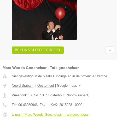
BEKIJK VOLLEDIG PROFIEL
Marc Woods Goochelaar - Tafelgoochelaar
Niet gevestigd in de plaats Lubbinge en in de provincie Drenthe.
Noord-Brabant
»
Oosterhout
|
Google maps
▼
Vriesdonk 13
,
4907 XR
Oosterhout
(
Noord-Brabant
)
Tel:
06-43080946
, Fax:
-
, KvK:
20152281 0000
E-mail › Marc Woods Goochelaar - Tafelgoochelaar