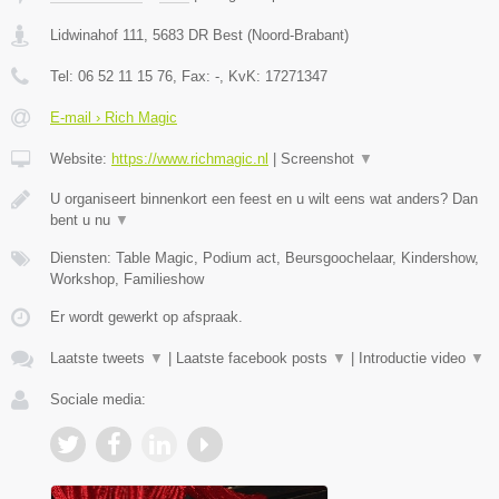
Lidwinahof 111
,
5683 DR
Best
(
Noord-Brabant
)
Tel:
06 52 11 15 76
, Fax:
-
, KvK:
17271347
E-mail › Rich Magic
Website:
https://www.richmagic.nl
|
Screenshot
▼
U organiseert binnenkort een feest en u wilt eens wat anders? Dan
bent u nu
▼
Diensten: Table Magic, Podium act, Beursgoochelaar, Kindershow,
Workshop, Familieshow
Er wordt gewerkt op afspraak.
Laatste tweets
▼
|
Laatste facebook posts
▼
|
Introductie video
▼
Sociale media: