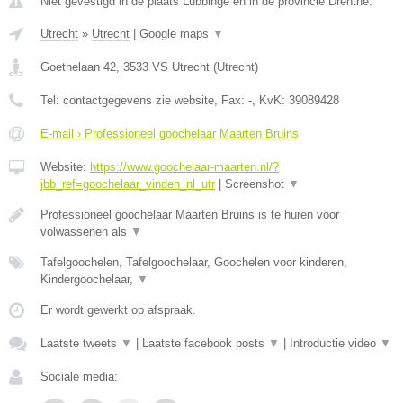
Niet gevestigd in de plaats Lubbinge en in de provincie Drenthe.
Utrecht
»
Utrecht
|
Google maps
▼
Goethelaan 42
,
3533 VS
Utrecht
(
Utrecht
)
Tel:
contactgegevens zie website
, Fax:
-
, KvK:
39089428
E-mail › Professioneel goochelaar Maarten Bruins
Website:
https://www.goochelaar-maarten.nl/?
jbb_ref=goochelaar_vinden_nl_utr
|
Screenshot
▼
Professioneel goochelaar Maarten Bruins is te huren voor
volwassenen als
▼
Tafelgoochelen, Tafelgoochelaar, Goochelen voor kinderen,
Kindergoochelaar,
▼
Er wordt gewerkt op afspraak.
Laatste tweets
▼
|
Laatste facebook posts
▼
|
Introductie video
▼
Sociale media: