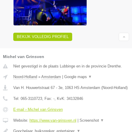
BEKIJK VOLLEDIG PROFIEL
Michel van Grinsven
Niet gevestigd in de plaats Lubbinge en in de provincie Drenthe.
Noord-Holland
»
Amsterdam
|
Google maps
▼
Van H. Houwertstraat 67 - 3e
,
1063 HS
Amsterdam
(
Noord-Holland
)
Tel:
065-3110723
, Fax:
-
, KvK:
34132846
E-mail › Michel van Grinsven
Website:
https://www.van-grinsven.nl
|
Screenshot
▼
Goochelaar, buikspreker, entertainer.
▼