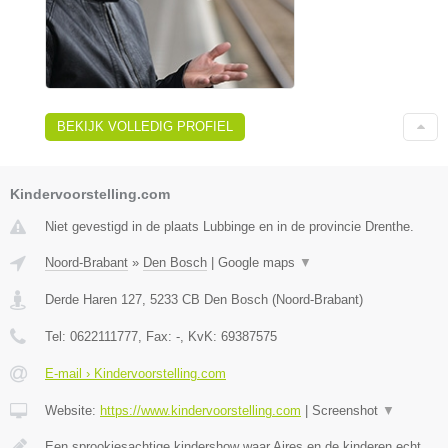
BEKIJK VOLLEDIG PROFIEL
Kindervoorstelling.com
Niet gevestigd in de plaats Lubbinge en in de provincie Drenthe.
Noord-Brabant
»
Den Bosch
|
Google maps
▼
Derde Haren 127
,
5233 CB
Den Bosch
(
Noord-Brabant
)
Tel:
0622111777
, Fax:
-
, KvK:
69387575
E-mail › Kindervoorstelling.com
Website:
https://www.kindervoorstelling.com
|
Screenshot
▼
Een sprookjesachtige kindershow waar Aires en de kinderen echt