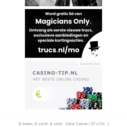
Ik kwam, ik zocht, ik vond - Julius Caesar / 47 v.Chr. ;)