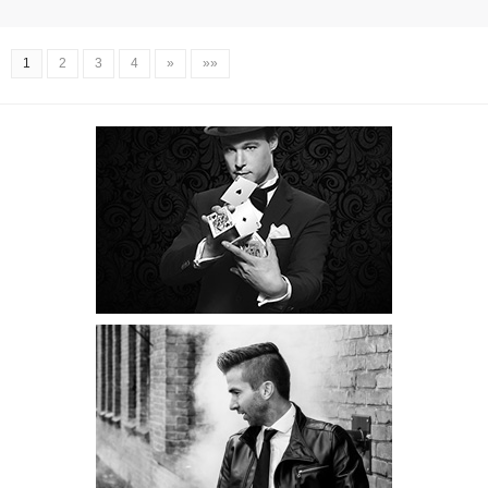
1
2
3
4
»
»»