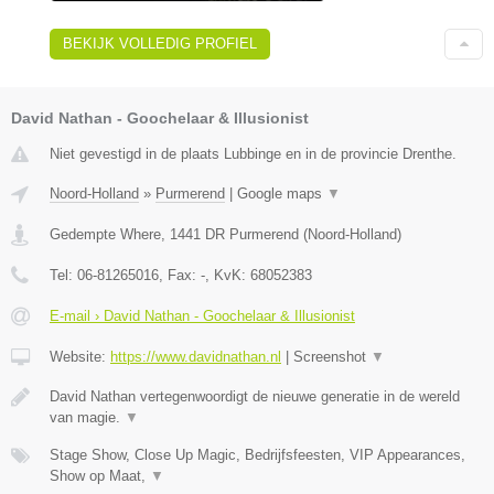
BEKIJK VOLLEDIG PROFIEL
David Nathan - Goochelaar & Illusionist
Niet gevestigd in de plaats Lubbinge en in de provincie Drenthe.
Noord-Holland
»
Purmerend
|
Google maps
▼
Gedempte Where
,
1441 DR
Purmerend
(
Noord-Holland
)
Tel:
06-81265016
, Fax:
-
, KvK:
68052383
E-mail › David Nathan - Goochelaar & Illusionist
Website:
https://www.davidnathan.nl
|
Screenshot
▼
David Nathan vertegenwoordigt de nieuwe generatie in de wereld
van magie.
▼
Stage Show, Close Up Magic, Bedrijfsfeesten, VIP Appearances,
Show op Maat,
▼