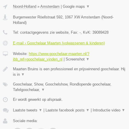
Noord-Holland
»
Amsterdam
|
Google maps
▼
Burgemeester Röellstraat 592
,
1067 XW
Amsterdam
(
Noord-
Holland
)
Tel:
contactgegevens zie website
, Fax:
-
, KvK:
39089428
E-mail › Goochelaar Maarten (volwassenen & kinderen)
Website:
https://www.goochelaar-maarten.nl/?
jbb_ref=goochelaar_vinden_nl
|
Screenshot
▼
Maarten Bruins is een professioneel en prijswinnend goochelaar. Hij
is in
▼
Goochelaar, Show, Goochelshow, Rondlopende goochelaar,
Tafelgoochelaar,
▼
Er wordt gewerkt op afspraak.
Laatste tweets
▼
|
Laatste facebook posts
▼
|
Introductie video
▼
Sociale media: