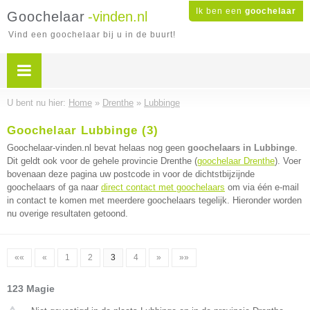
Ik ben een
goochelaar
Goochelaar
-vinden.nl
Vind een goochelaar bij u in de buurt!
U bent nu hier:
Home
»
Drenthe
»
Lubbinge
Goochelaar Lubbinge (3)
Goochelaar-vinden.nl bevat helaas nog geen
goochelaars in Lubbinge
.
Dit geldt ook voor de gehele provincie Drenthe (
goochelaar Drenthe
). Voer
bovenaan deze pagina uw postcode in voor de dichtstbijzijnde
goochelaars of ga naar
direct contact met goochelaars
om via één e-mail
in contact te komen met meerdere goochelaars tegelijk. Hieronder worden
nu overige resultaten getoond.
««
«
1
2
3
4
»
»»
123 Magie