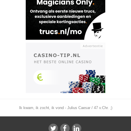
Ik kwam, ik zocht, ik vond - Julius Caesar / 47 v.Chr. ;)