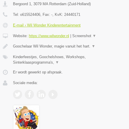
Bergoord 1
,
3079 MA
Rotterdam
(
Zuid-Holland
)
Tel:
o615524406
, Fax:
-
, KvK:
24440171
E-mail › Wil Wonder Kinderentertainment
Website:
https://www.wilwonder.nl
|
Screenshot
▼
Goochelaar Wil Wonder, magie vanuit het hart.
▼
Kinderfeestjes, Goochelshows, Workshops,
Sinterklaasprogramma's,
▼
Er wordt gewerkt op afspraak.
Sociale media: