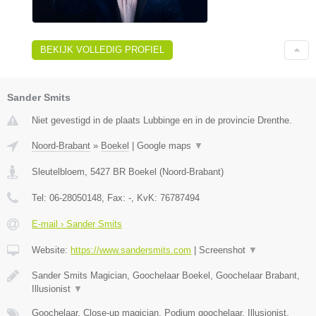
BEKIJK VOLLEDIG PROFIEL
Sander Smits
Niet gevestigd in de plaats Lubbinge en in de provincie Drenthe.
Noord-Brabant
»
Boekel
|
Google maps
▼
Sleutelbloem
,
5427 BR
Boekel
(
Noord-Brabant
)
Tel:
06-28050148
, Fax:
-
, KvK:
76787494
E-mail › Sander Smits
Website:
https://www.sandersmits.com
|
Screenshot
▼
Sander Smits Magician, Goochelaar Boekel, Goochelaar Brabant,
Illusionist
▼
Goochelaar, Close-up magician, Podium goochelaar, Illusionist,