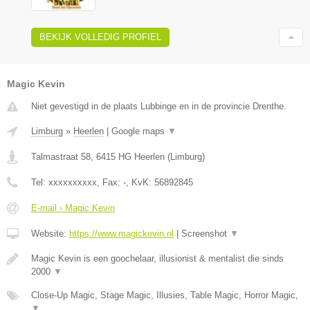
BEKIJK VOLLEDIG PROFIEL
Magic Kevin
Niet gevestigd in de plaats Lubbinge en in de provincie Drenthe.
Limburg
»
Heerlen
|
Google maps
▼
Talmastraat 58
,
6415 HG
Heerlen
(
Limburg
)
Tel:
xxxxxxxxxx
, Fax:
-
, KvK:
56892845
E-mail › Magic Kevin
Website:
https://www.magickevin.nl
|
Screenshot
▼
Magic Kevin is een goochelaar, illusionist & mentalist die sinds
2000
▼
Close-Up Magic, Stage Magic, Illusies, Table Magic, Horror Magic,
▼