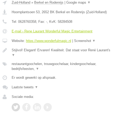
Zuid-Holland
»
Berkel en Rodenrijs
|
Google maps
▼
Hoornplantsoen 53
,
2652 BK
Berkel en Rodenrijs
(
Zuid-Holland
)
Tel:
0628760358
, Fax:
-
, KvK:
58284508
E-mail › Rene Laurant Wonderful Magic Entertainment
Website:
https://www.wonderfulmagic.nl
|
Screenshot
▼
Stijlvol! Elegant! Ervaren! Kwaliteit. Dat staat voor René Laurant's
▼
restaurantgoochelen, trouwgoochelaar, kindergoochelaar,
bedrijfsfeesten,
▼
Er wordt gewerkt op afspraak.
Laatste tweets
▼
Sociale media: