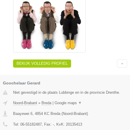
BEKIJK VOLLEDIG PROFIEL
Goochelaar Gerard
Niet gevestigd in de plaats Lubbinge en in de provincie Drenthe.
Noord-Brabant
»
Breda
|
Google maps
▼
Baayewei 6
,
4854 KC
Breda
(
Noord-Brabant
)
Tel:
06-55182487
, Fax:
-
, KvK:
20135413