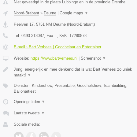
Niet gevestigd in de plaats Lubbinge en in de provincie Drenthe.
Noord-Brabant
»
Deurne
|
Google maps
▼
Peelven 17
,
5751 NM
Deurne
(
Noord-Brabant
)
Tel:
0493-313087
, Fax:
-
, KvK:
17280878
E-mail › Bart Verhees | Goochelaar en Entertainer
Website:
https://www.bartverhees.nl
|
Screenshot
▼
Jong, energierijk en mee denkend dat is wat Bart Verhees zo uniek
maakt!
▼
Diensten: Kindershow, Presentatie, Goochelshow, Teambuilding,
Ballonartiest
Openingstijden
▼
Laatste tweets
▼
Sociale media: