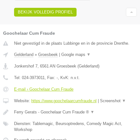
BEKIJK VOLLEDIG PROFIEL
Goochelaar Cum Fraude
Niet gevestigd in de plaats Lubbinge en in de provincie Drenthe.
Gelderland
»
Groesbeek
|
Google maps
▼
Jonkershof 7
,
6561 AN
Groesbeek
(
Gelderland
)
Tel:
024-3973011
, Fax:
-
, KvK:
n.v.t.
E-mail › Goochelaar Cum Fraude
Website:
https://www.goochelaarcumfraude.nl
|
Screenshot
▼
Ferry Gerats - Goochelaar Cum Fraude ®
▼
Diensten: Tablemagic, Beursoptredens, Comedy Magic Act,
Workshop