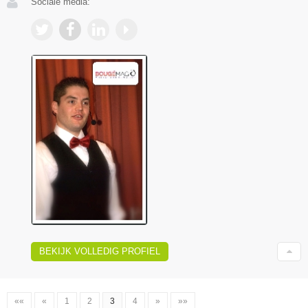
Sociale media:
BEKIJK VOLLEDIG PROFIEL
««
«
1
2
3
4
»
»»