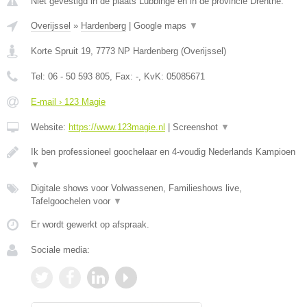
Niet gevestigd in de plaats Lubbinge en in de provincie Drenthe.
Overijssel
»
Hardenberg
|
Google maps
▼
Korte Spruit 19
,
7773 NP
Hardenberg
(
Overijssel
)
Tel:
06 - 50 593 805
, Fax:
-
, KvK:
05085671
E-mail › 123 Magie
Website:
https://www.123magie.nl
|
Screenshot
▼
Ik ben professioneel goochelaar en 4-voudig Nederlands Kampioen
▼
Digitale shows voor Volwassenen, Familieshows live,
Tafelgoochelen voor
▼
Er wordt gewerkt op afspraak.
Sociale media: