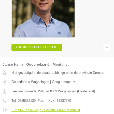
BEKIJK VOLLEDIG PROFIEL
Janse Heijn - Goochelaar én Mentalist
Niet gevestigd in de plaats Lubbinge en in de provincie Drenthe.
Gelderland
»
Wageningen
|
Google maps
▼
Leeuweriksweide 158
,
6708 LN
Wageningen
(
Gelderland
)
Tel:
0655383139
, Fax:
-
, KvK:
63837870
E-mail › Janse Heijn - Goochelaar én Mentalist