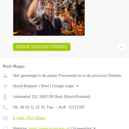
BEKIJK VOLLEDIG PROFIEL
Rich Magic
Niet gevestigd in de plaats Peizerwold en in de provincie Drenthe.
Noord-Brabant
»
Best
|
Google maps
▼
Lidwinahof 111
,
5683 DR
Best
(
Noord-Brabant
)
Tel:
06 52 11 15 76
, Fax:
-
, KvK:
17271347
E-mail › Rich Magic
Website:
https://www.richmagic.nl
|
Screenshot
▼