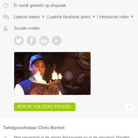
Er wordt gewerkt op afspraak.
Laatste tweets
▼
|
Laatste facebook posts
▼
|
Introductie video
▼
Sociale media:
BEKIJK VOLLEDIG PROFIEL
Tafelgoochelaar Chris Bordet
Niet gevestigd in de plaats Peizerwold en in de provincie Drenthe.