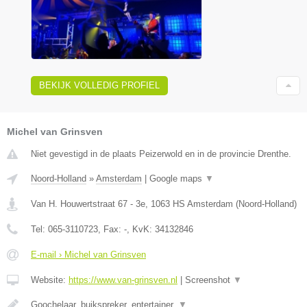
BEKIJK VOLLEDIG PROFIEL
Michel van Grinsven
Niet gevestigd in de plaats Peizerwold en in de provincie Drenthe.
Noord-Holland
»
Amsterdam
|
Google maps
▼
Van H. Houwertstraat 67 - 3e
,
1063 HS
Amsterdam
(
Noord-Holland
)
Tel:
065-3110723
, Fax:
-
, KvK:
34132846
E-mail › Michel van Grinsven
Website:
https://www.van-grinsven.nl
|
Screenshot
▼
Goochelaar, buikspreker, entertainer.
▼