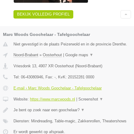
BEKIJK VOLLEDIG PROFIEL
Marc Woods Goochelaar - Tafelgoochelaar
Niet gevestigd in de plaats Peizerwold en in de provincie Drenthe.
Noord-Brabant
»
Oosterhout
|
Google maps
▼
Vriesdonk 13
,
4907 XR
Oosterhout
(
Noord-Brabant
)
Tel:
06-43080946
, Fax:
-
, KvK:
20152281 0000
E-mail › Marc Woods Goochelaar - Tafelgoochelaar
Website:
https://www.marcwoods.nl
|
Screenshot
▼
Je bent op zoek naar een goochelaar?
▼
Diensten: Mindreading, Table-magic, Zakkenrollen, Theatershows
Er wordt gewerkt op afspraak.