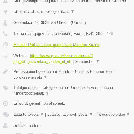
Niet gevestigd in de plaats Peizerwold en in de provincie Drenthe.
Utrecht
»
Utrecht
|
Google maps
▼
Goethelaan 42
,
3533 VS
Utrecht
(
Utrecht
)
Tel:
contactgegevens zie website
, Fax:
-
, KvK:
39089428
E-mail › Professioneel goochelaar Maarten Bruins
Website:
https://www.goochelaar-maarten.nl/?
jbb_ref=goochelaar_vinden_nl_utr
|
Screenshot
▼
Professioneel goochelaar Maarten Bruins is te huren voor
volwassenen als
▼
Tafelgoochelen, Tafelgoochelaar, Goochelen voor kinderen,
Kindergoochelaar,
▼
Er wordt gewerkt op afspraak.
Laatste tweets
▼
|
Laatste facebook posts
▼
|
Introductie video
▼
Sociale media: