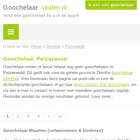
Ik ben een
goochelaar
Goochelaar
-vinden.nl
Vind een goochelaar bij u in de buurt!
U bent nu hier:
Home
»
Drenthe
»
Peizerwold
Goochelaar Peizerwold
Goochelaar-vinden.nl bevat helaas nog geen
goochelaars in
Peizerwold
. Dit geldt ook voor de gehele provincie Drenthe (
goochelaar
Drenthe
). Voer bovenaan deze pagina uw postcode in voor de
dichtstbijzijnde goochelaars of ga naar
direct contact met goochelaars
om
via één e-mail in contact te komen met meerdere goochelaars tegelijk.
Hieronder worden nu overige resultaten getoond.
Lees meer...
1
2
3
4
»
»»
Goochelaar Maarten (volwassenen & kinderen)