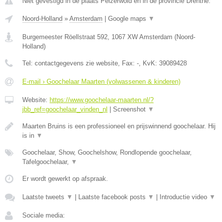
Niet gevestigd in de plaats Peizerwold en in de provincie Drenthe.
Noord-Holland
»
Amsterdam
|
Google maps
▼
Burgemeester Röellstraat 592
,
1067 XW
Amsterdam
(
Noord-
Holland
)
Tel:
contactgegevens zie website
, Fax:
-
, KvK:
39089428
E-mail › Goochelaar Maarten (volwassenen & kinderen)
Website:
https://www.goochelaar-maarten.nl/?
jbb_ref=goochelaar_vinden_nl
|
Screenshot
▼
Maarten Bruins is een professioneel en prijswinnend goochelaar. Hij
is in
▼
Goochelaar, Show, Goochelshow, Rondlopende goochelaar,
Tafelgoochelaar,
▼
Er wordt gewerkt op afspraak.
Laatste tweets
▼
|
Laatste facebook posts
▼
|
Introductie video
▼
Sociale media: