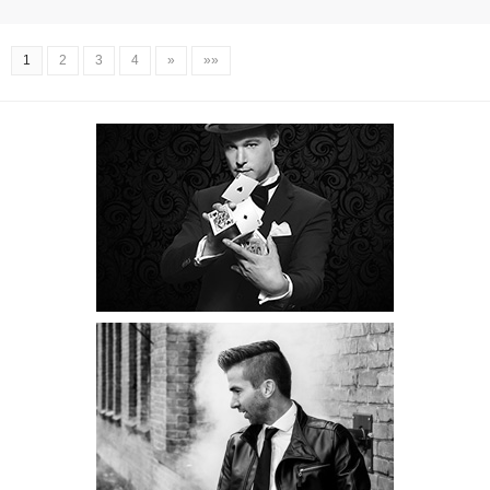
1
2
3
4
»
»»