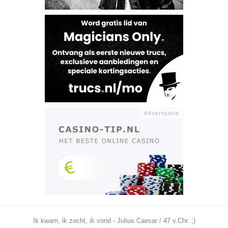
Ik kwam, ik zocht, ik vond - Julius Caesar / 47 v.Chr. ;)