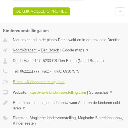
BEKIJK VOLLEDIG PROFIEL
Kindervoorstelling.com
Niet gevestigd in de plaats Peizerwold en in de provincie Drenthe.
Noord-Brabant
»
Den Bosch
|
Google maps
▼
Derde Haren 127
,
5233 CB
Den Bosch
(
Noord-Brabant
)
Tel:
0622111777
, Fax:
-
, KvK:
69387575
E-mail › Kindervoorstelling.com
Website:
https://www.kindervoorstelling.com
|
Screenshot
▼
Een sprookjesachtige kindershow waar Aires en de kinderen echt
leren
▼
Diensten: Magische kindervoorstelling, Magische Sinterklaasshow,
Kinderfeesten