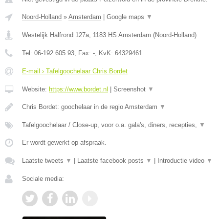
Noord-Holland
»
Amsterdam
|
Google maps
▼
Westelijk Halfrond 127a
,
1183 HS
Amsterdam
(
Noord-Holland
)
Tel:
06-192 605 93
, Fax:
-
, KvK:
64329461
E-mail › Tafelgoochelaar Chris Bordet
Website:
https://www.bordet.nl
|
Screenshot
▼
Chris Bordet: goochelaar in de regio Amsterdam
▼
Tafelgoochelaar / Close-up, voor o.a. gala's, diners, recepties,
▼
Er wordt gewerkt op afspraak.
Laatste tweets
▼
|
Laatste facebook posts
▼
|
Introductie video
▼
Sociale media: