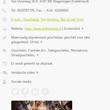
Van Uvenweg 26-II
,
6707 BB
Wageningen
(
Gelderland
)
Tel:
0620787705
, Fax:
-
, KvK:
62284665
E-mail › Goochelaar Tim Horsting: Dat zit wel Snor!
Website:
https://www.timhorsting.nl
|
Screenshot
▼
Meervoudig prijswinnend goochelaar, geschikt voor elke
gelegenheid. Of het
▼
Goochelen, Centrale Act, Tafelgoochelen, Mentalisme,
Straatgoochelen,
▼
Er wordt gewerkt op afspraak.
Introductie video
▼
Sociale media: