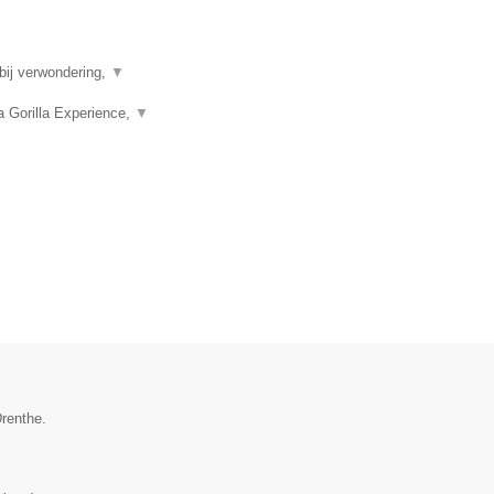
bij verwondering,
▼
 Gorilla Experience,
▼
Drenthe.