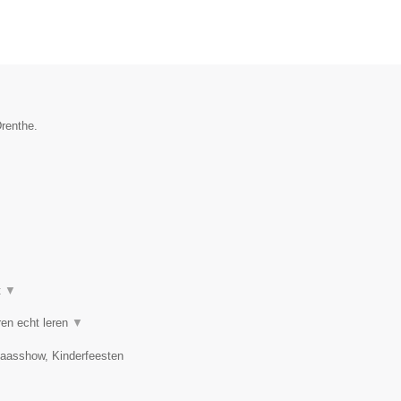
Drenthe.
t
▼
ren echt leren
▼
laasshow, Kinderfeesten