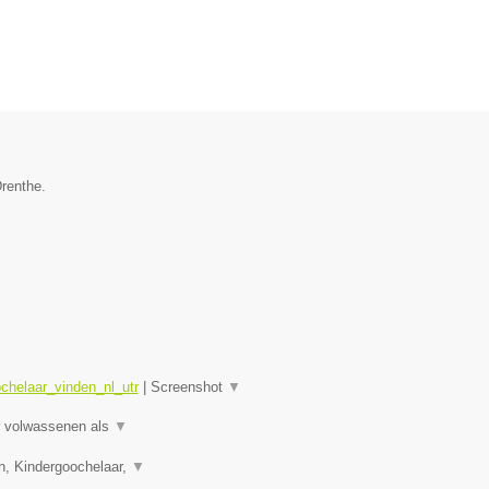
Drenthe.
chelaar_vinden_nl_utr
|
Screenshot
▼
or volwassenen als
▼
n, Kindergoochelaar,
▼