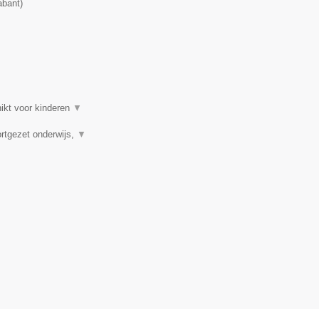
abant
)
hikt voor kinderen
▼
ortgezet onderwijs,
▼