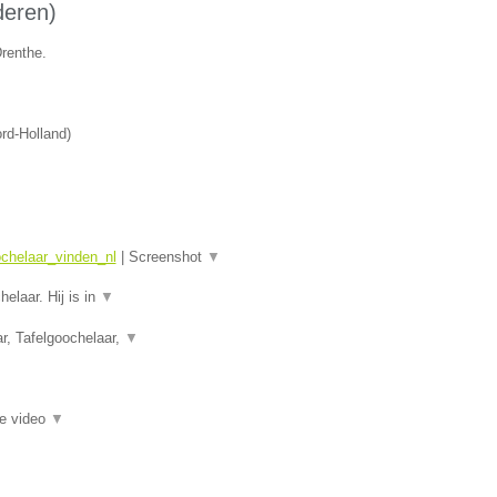
deren)
Drenthe.
rd-Holland
)
ochelaar_vinden_nl
|
Screenshot
▼
elaar. Hij is in
▼
, Tafelgoochelaar,
▼
ie video
▼