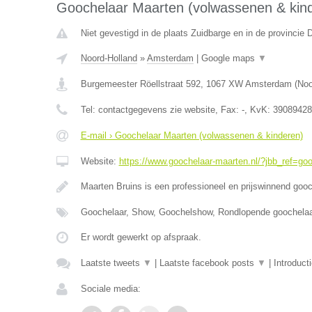
Goochelaar Maarten (volwassenen & kin
Niet gevestigd in de plaats Zuidbarge en in de provincie 
Noord-Holland
»
Amsterdam
|
Google maps
▼
Burgemeester Röellstraat 592
,
1067 XW
Amsterdam
(
Noo
Tel:
contactgegevens zie website
, Fax:
-
, KvK:
39089428
E-mail › Goochelaar Maarten (volwassenen & kinderen)
Website:
https://www.goochelaar-maarten.nl/?jbb_ref=go
Maarten Bruins is een professioneel en prijswinnend gooch
Goochelaar, Show, Goochelshow, Rondlopende goochelaar
Er wordt gewerkt op afspraak.
Laatste tweets
▼
|
Laatste facebook posts
▼
|
Introduct
Sociale media: