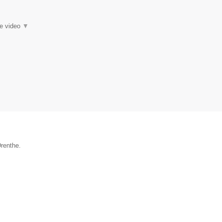
ie video
▼
Drenthe.