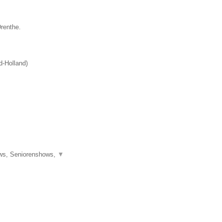
Drenthe.
d-Holland
)
ows, Seniorenshows,
▼