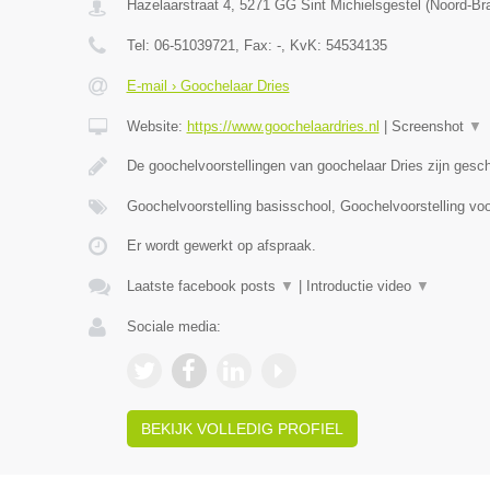
Hazelaarstraat 4
,
5271 GG
Sint Michielsgestel
(
Noord-Br
Tel:
06-51039721
, Fax:
-
, KvK:
54534135
E-mail › Goochelaar Dries
Website:
https://www.goochelaardries.nl
|
Screenshot
▼
De goochelvoorstellingen van goochelaar Dries zijn gesc
Goochelvoorstelling basisschool, Goochelvoorstelling vo
Er wordt gewerkt op afspraak.
Laatste facebook posts
▼
|
Introductie video
▼
Sociale media:
BEKIJK VOLLEDIG PROFIEL