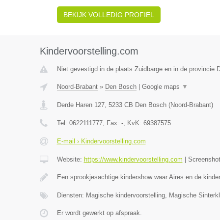
BEKIJK VOLLEDIG PROFIEL
Kindervoorstelling.com
Niet gevestigd in de plaats Zuidbarge en in de provincie 
Noord-Brabant
»
Den Bosch
|
Google maps
▼
Derde Haren 127
,
5233 CB
Den Bosch
(
Noord-Brabant
)
Tel:
0622111777
, Fax:
-
, KvK:
69387575
E-mail › Kindervoorstelling.com
Website:
https://www.kindervoorstelling.com
|
Screensho
Een sprookjesachtige kindershow waar Aires en de kinde
Diensten: Magische kindervoorstelling, Magische Sinterk
Er wordt gewerkt op afspraak.