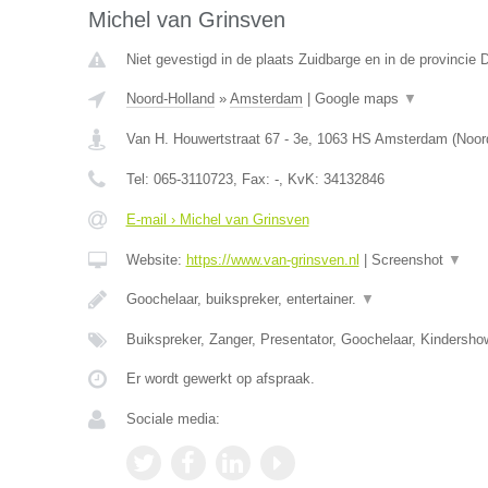
Michel van Grinsven
Niet gevestigd in de plaats Zuidbarge en in de provincie 
Noord-Holland
»
Amsterdam
|
Google maps
▼
Van H. Houwertstraat 67 - 3e
,
1063 HS
Amsterdam
(
Noor
Tel:
065-3110723
, Fax:
-
, KvK:
34132846
E-mail › Michel van Grinsven
Website:
https://www.van-grinsven.nl
|
Screenshot
▼
Goochelaar, buikspreker, entertainer.
▼
Buikspreker, Zanger, Presentator, Goochelaar, Kindersh
Er wordt gewerkt op afspraak.
Sociale media: