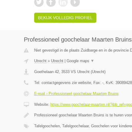
BEKIJK VOLLEDIG PROFIEL
Professioneel goochelaar Maarten Bruins
Niet gevestigd in de plaats Zuidbarge en in de provincie 
Utrecht
»
Utrecht
|
Google maps
▼
Goethelaan 42
,
3533 VS
Utrecht
(
Utrecht
)
Tel:
contactgegevens zie website
, Fax:
-
, KvK:
39089428
E-mail › Professioneel goochelaar Maarten Bruins
Website:
https://www.goochelaar-maarten.nl/?jbb_ref=goo
Professioneel goochelaar Maarten Bruins is te huren vo
Tafelgoochelen, Tafelgoochelaar, Goochelen voor kindere