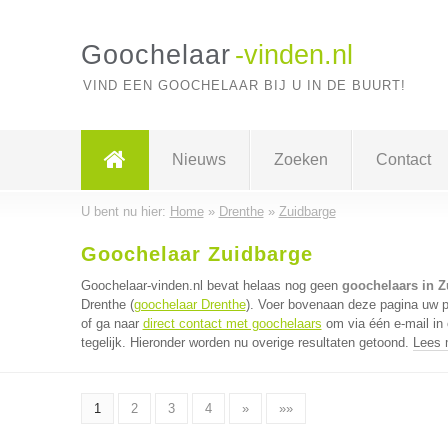
Goochelaar
-vinden.nl
VIND EEN GOOCHELAAR BIJ U IN DE BUURT!
Nieuws
Zoeken
Contact
U bent nu hier:
Home
»
Drenthe
»
Zuidbarge
Goochelaar Zuidbarge
Goochelaar-vinden.nl bevat helaas nog geen
goochelaars in Z
Drenthe (
goochelaar Drenthe
). Voer bovenaan deze pagina uw po
of ga naar
direct contact met goochelaars
om via één e-mail in
tegelijk. Hieronder worden nu overige resultaten getoond.
Lees 
1
2
3
4
»
»»