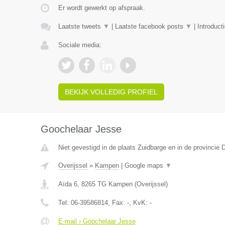
Er wordt gewerkt op afspraak.
Laatste tweets
▼
|
Laatste facebook posts
▼
|
Introduct
Sociale media:
BEKIJK VOLLEDIG PROFIEL
Goochelaar Jesse
Niet gevestigd in de plaats Zuidbarge en in de provincie 
Overijssel
»
Kampen
|
Google maps
▼
Aïda 6
,
8265 TG
Kampen
(
Overijssel
)
Tel:
06-39586814
, Fax:
-
, KvK:
-
E-mail › Goochelaar Jesse