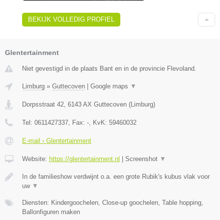
BEKIJK VOLLEDIG PROFIEL
Glentertainment
Niet gevestigd in de plaats Bant en in de provincie Flevoland.
Limburg
»
Guttecoven
|
Google maps
▼
Dorpsstraat 42
,
6143 AX
Guttecoven
(
Limburg
)
Tel:
0611427337
, Fax:
-
, KvK:
59460032
E-mail › Glentertainment
Website:
https://glentertainment.nl
|
Screenshot
▼
In de familieshow verdwijnt o.a. een grote Rubik's kubus vlak voor
uw
▼
Diensten: Kindergoochelen, Close-up goochelen, Table hopping,
Ballonfiguren maken