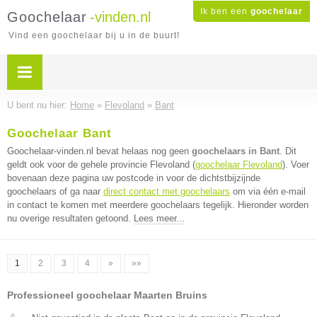
Ik ben een
goochelaar
Goochelaar
-vinden.nl
Vind een goochelaar bij u in de buurt!
U bent nu hier:
Home
»
Flevoland
»
Bant
Goochelaar Bant
Goochelaar-vinden.nl bevat helaas nog geen
goochelaars in Bant
. Dit
geldt ook voor de gehele provincie Flevoland (
goochelaar Flevoland
). Voer
bovenaan deze pagina uw postcode in voor de dichtstbijzijnde
goochelaars of ga naar
direct contact met goochelaars
om via één e-mail
in contact te komen met meerdere goochelaars tegelijk. Hieronder worden
nu overige resultaten getoond.
Lees meer...
1
2
3
4
»
»»
Professioneel goochelaar Maarten Bruins