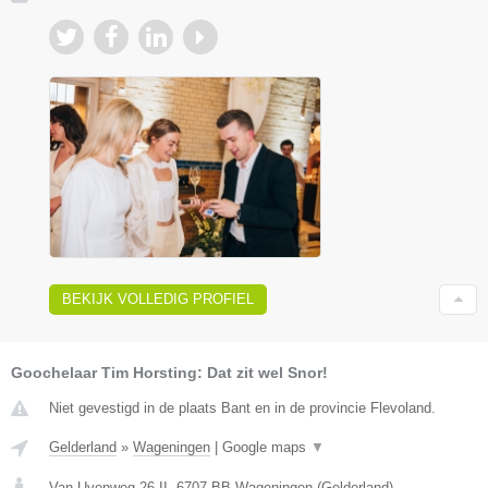
BEKIJK VOLLEDIG PROFIEL
Goochelaar Tim Horsting: Dat zit wel Snor!
Niet gevestigd in de plaats Bant en in de provincie Flevoland.
Gelderland
»
Wageningen
|
Google maps
▼
Van Uvenweg 26-II
,
6707 BB
Wageningen
(
Gelderland
)