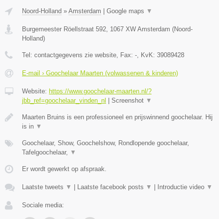
Noord-Holland
»
Amsterdam
|
Google maps
▼
Burgemeester Röellstraat 592
,
1067 XW
Amsterdam
(
Noord-
Holland
)
Tel:
contactgegevens zie website
, Fax:
-
, KvK:
39089428
E-mail › Goochelaar Maarten (volwassenen & kinderen)
Website:
https://www.goochelaar-maarten.nl/?
jbb_ref=goochelaar_vinden_nl
|
Screenshot
▼
Maarten Bruins is een professioneel en prijswinnend goochelaar. Hij
is in
▼
Goochelaar, Show, Goochelshow, Rondlopende goochelaar,
Tafelgoochelaar,
▼
Er wordt gewerkt op afspraak.
Laatste tweets
▼
|
Laatste facebook posts
▼
|
Introductie video
▼
Sociale media: