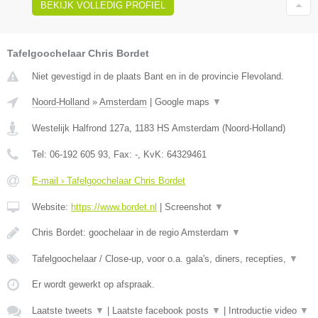
BEKIJK VOLLEDIG PROFIEL
Tafelgoochelaar Chris Bordet
Niet gevestigd in de plaats Bant en in de provincie Flevoland.
Noord-Holland
»
Amsterdam
|
Google maps
▼
Westelijk Halfrond 127a
,
1183 HS
Amsterdam
(
Noord-Holland
)
Tel:
06-192 605 93
, Fax:
-
, KvK:
64329461
E-mail › Tafelgoochelaar Chris Bordet
Website:
https://www.bordet.nl
|
Screenshot
▼
Chris Bordet: goochelaar in de regio Amsterdam
▼
Tafelgoochelaar / Close-up, voor o.a. gala's, diners, recepties,
▼
Er wordt gewerkt op afspraak.
Laatste tweets
▼
|
Laatste facebook posts
▼
|
Introductie video
▼