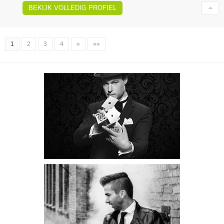
BEKIJK VOLLEDIG PROFIEL
1
2
3
4
»
»»