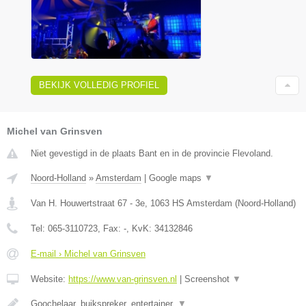
BEKIJK VOLLEDIG PROFIEL
Michel van Grinsven
Niet gevestigd in de plaats Bant en in de provincie Flevoland.
Noord-Holland
»
Amsterdam
|
Google maps
▼
Van H. Houwertstraat 67 - 3e
,
1063 HS
Amsterdam
(
Noord-Holland
)
Tel:
065-3110723
, Fax:
-
, KvK:
34132846
E-mail › Michel van Grinsven
Website:
https://www.van-grinsven.nl
|
Screenshot
▼
Goochelaar, buikspreker, entertainer.
▼