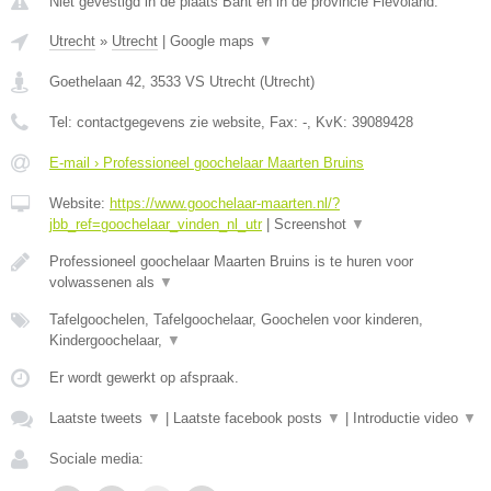
Niet gevestigd in de plaats Bant en in de provincie Flevoland.
Utrecht
»
Utrecht
|
Google maps
▼
Goethelaan 42
,
3533 VS
Utrecht
(
Utrecht
)
Tel:
contactgegevens zie website
, Fax:
-
, KvK:
39089428
E-mail › Professioneel goochelaar Maarten Bruins
Website:
https://www.goochelaar-maarten.nl/?
jbb_ref=goochelaar_vinden_nl_utr
|
Screenshot
▼
Professioneel goochelaar Maarten Bruins is te huren voor
volwassenen als
▼
Tafelgoochelen, Tafelgoochelaar, Goochelen voor kinderen,
Kindergoochelaar,
▼
Er wordt gewerkt op afspraak.
Laatste tweets
▼
|
Laatste facebook posts
▼
|
Introductie video
▼
Sociale media: