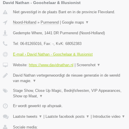
David Nathan - Goochelaar & Illusionist
Niet gevestigd in de plaats Bant en in de provincie Flevoland.
Noord-Holland
»
Purmerend
|
Google maps
▼
Gedempte Where
,
1441 DR
Purmerend
(
Noord-Holland
)
Tel:
06-81265016
, Fax:
-
, KvK:
68052383
E-mail › David Nathan - Goochelaar & Illusionist
Website:
https://www.davidnathan.nl
|
Screenshot
▼
David Nathan vertegenwoordigt de nieuwe generatie in de wereld
van magie.
▼
Stage Show, Close Up Magic, Bedrijfsfeesten, VIP Appearances,
Show op Maat,
▼
Er wordt gewerkt op afspraak.
Laatste tweets
▼
|
Laatste facebook posts
▼
|
Introductie video
▼
Sociale media: